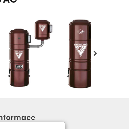
Informace
●
O nás