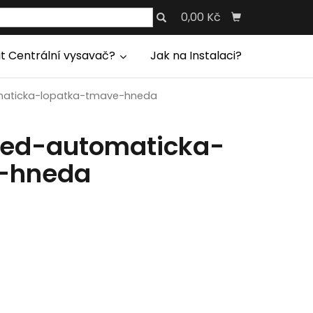
0,00 Kč
it Centrální vysavač?
Jak na Instalaci?
maticka-lopatka-tmave-hneda
red-automaticka-
-hneda