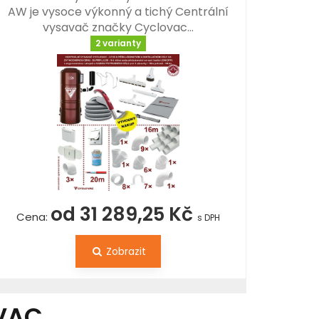
AW je vysoce výkonný a tichý Centrální
vysavač značky Cyclovac…
2 varianty
od 31 289,25 Kč
Cena:
s DPH
Zobrazit
VAC