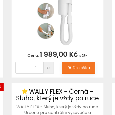
1 989,00 Kč
Cena:
s DPH
ks
Do košíku
%
WALLY FLEX - Černá -
Sluha, který je vždy po ruce
WALLY FLEX - Sluha, který je vždy po ruce.
Určeno pro centrální vysavače a