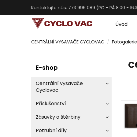
Kontaktujte nás: 773 996 089 (PO - PÁ 8.00 - 16.
Úvod
CENTRÁLNÍ VYSAVAČE CYCLOVAC
Fotogalerie
c
E-shop
Centrální vysavače
Cyclovac
Příslušenství
Zásuvky a štěrbiny
Potrubní díly