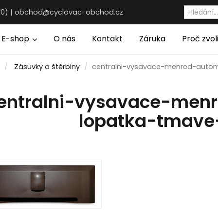
30) |
obchod@cyclovac-obchod.cz
E-shop
O nás
Kontakt
Záruka
Proč zvol
Zásuvky a štěrbiny
centralni-vysavace-menred-auto
entralni-vysavace-men
lopatka-tmave