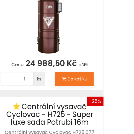
24 988,50 Kč
Cena:
s DPH
ks
Do košíku
-25%
Centrální vysavač
Cyclovac - H725 - Super
luxe sada Potrubí 16m
Centrální vysavač Cyclovac H725 677