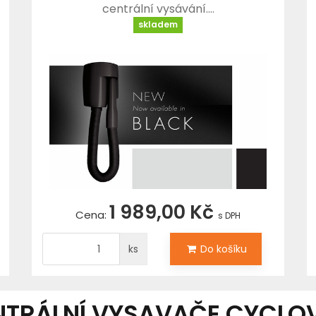
centrální vysávání.…
skladem
1 989,00 Kč
Cena:
s DPH
ks
Do košíku
NTRÁLNÍ VYSAVAČE CYCLO