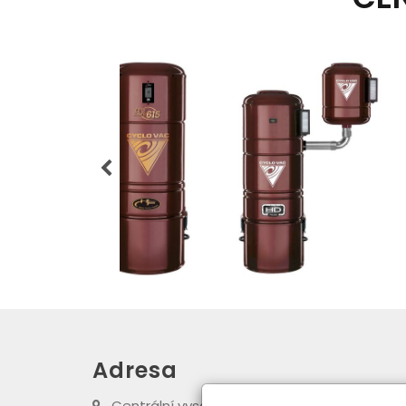
Adresa
Centrální vysavače Cyclovac