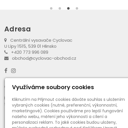
Adresa
Centrální vysavače Cyclovac
U Lípy 1515, 539 01 Hlinsko
+420 773 996 089
obchod@cyclovac-obchod.cz
Otevírací doba výdejny
Využíváme soubory cookies
PO - PÁ:
08:00 - 16:30
Kliknutím na Přijmout cookies dáváte souhlas s uložením
SO:
08:00 - 11:00
vybraných cookies (nutné, preferenční, výkonnostní,
marketingové). Cookies používáme pro lepší fungování
našeho webu, měření jeho výkonnosti a cílení a
Informace
personalizaci reklam. To jaké cookies budou uloženy,