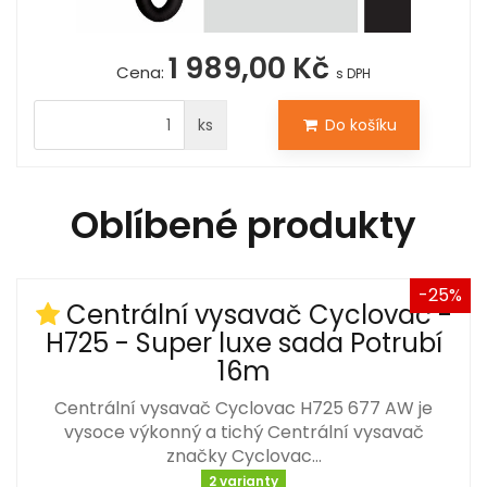
1 989,00 Kč
Cena:
s DPH
ks
Do košíku
Oblíbené produkty
-25%
Centrální vysavač Cyclovac -
H725 - Super luxe sada Potrubí
16m
Centrální vysavač Cyclovac H725 677 AW je
vysoce výkonný a tichý Centrální vysavač
značky Cyclovac…
2 varianty