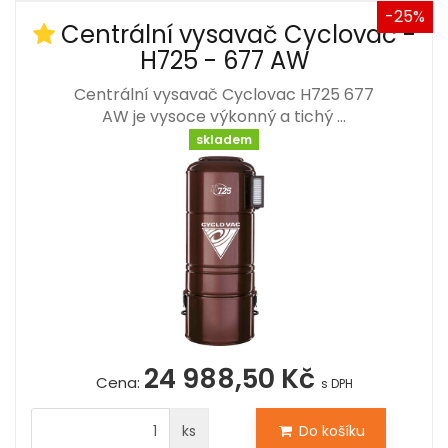
-25%
Centrální vysavač Cyclovac -
H725 - 677 AW
Centrální vysavač Cyclovac H725 677
AW je vysoce výkonný a tichý …
skladem
24 988,50 Kč
Cena:
s DPH
ks
Do košíku