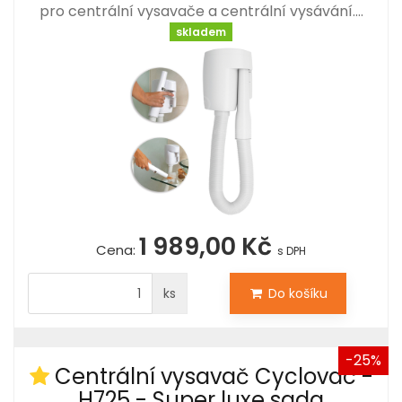
pro centrální vysavače a centrální vysávání.…
skladem
1 989,00 Kč
Cena:
s DPH
ks
Do košíku
-25%
Centrální vysavač Cyclovac -
H725 - Super luxe sada