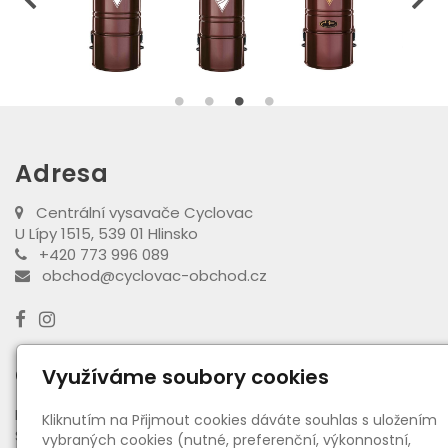
Adresa
Centrální vysavače Cyclovac
U Lípy 1515, 539 01 Hlinsko
+420 773 996 089
obchod@cyclovac-obchod.cz
Otevírací doba výdejny
Využíváme soubory cookies
PO - PÁ:
08:00 - 16:30
Kliknutím na Přijmout cookies dáváte souhlas s uložením
SO:
08:00 - 11:00
vybraných cookies (nutné, preferenční, výkonnostní,