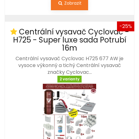
Zobrazit
-25%
Centrální vysavač Cyclovac -
H725 - Super luxe sada Potrubí
16m
Centrální vysavač Cyclovac H725 677 AW je
vysoce výkonný a tichý Centrální vysavač
značky Cyclovac…
2 varianty