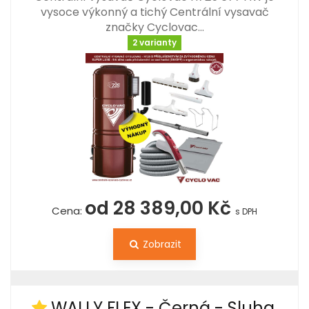
vysoce výkonný a tichý Centrální vysavač
značky Cyclovac…
2 varianty
od 28 389,00 Kč
Cena:
s DPH
Zobrazit
WALLY FLEX - Černá - Sluha,