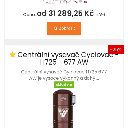
od 31 289,25 Kč
Cena:
s DPH
Zobrazit
-25%
Centrální vysavač Cyclovac -
H725 - 677 AW
Centrální vysavač Cyclovac H725 677
AW je vysoce výkonný a tichý …
skladem