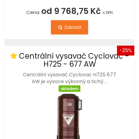
od 9 768,75 Kč
Cena:
s DPH
Zobrazit
-25%
Centrální vysavač Cyclovac -
H725 - 677 AW
Centrální vysavač Cyclovac H725 677
AW je vysoce výkonný a tichý …
skladem