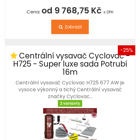
od 9 768,75 Kč
Cena:
s DPH
Zobrazit
-25%
Centrální vysavač Cyclovac -
H725 - Super luxe sada Potrubí
16m
Centrální vysavač Cyclovac H725 677 AW je
vysoce výkonný a tichý Centrální vysavač
značky Cyclovac…
2 varianty