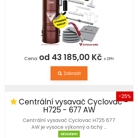
od 43 185,00 Kč
Cena:
s DPH
Zobrazit
-25%
Centrální vysavač Cyclovac -
H725 - 677 AW
Centrální vysavač Cyclovac H725 677
AW je vysoce výkonný a tichý …
skladem