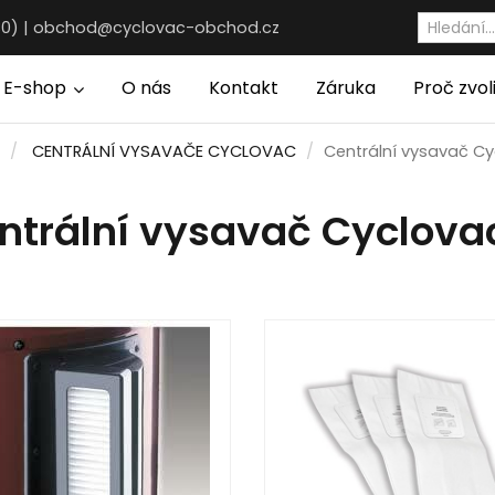
30) |
obchod@cyclovac-obchod.cz
E-shop
O nás
Kontakt
Záruka
Proč zvol
CENTRÁLNÍ VYSAVAČE CYCLOVAC
Centrální vysavač C
ntrální vysavač Cyclova