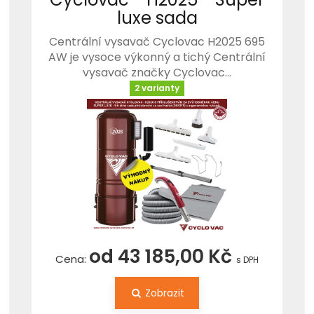
luxe sada
Centrální vysavač Cyclovac H2025 695
AW je vysoce výkonný a tichý Centrální
vysavač značky Cyclovac…
2 varianty
od 43 185,00 Kč
Cena:
s DPH
Zobrazit