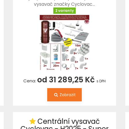
vysavač značky Cyclovac…
2 varianty
od 31 289,25 Kč
Cena:
s DPH
Zobrazit
Centrální vysavač
Cyclovac - H2025 - Super