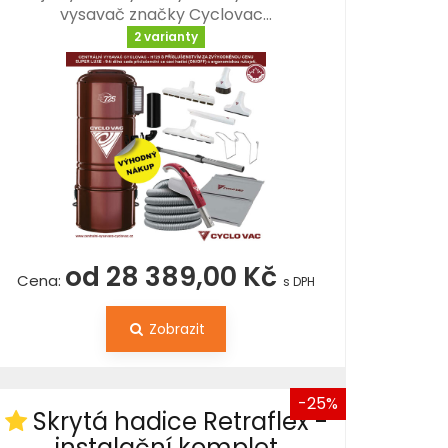
vysavač značky Cyclovac…
2 varianty
od 28 389,00 Kč
Cena:
s DPH
Zobrazit
-25%
Skrytá hadice Retraflex -
instalační komplet