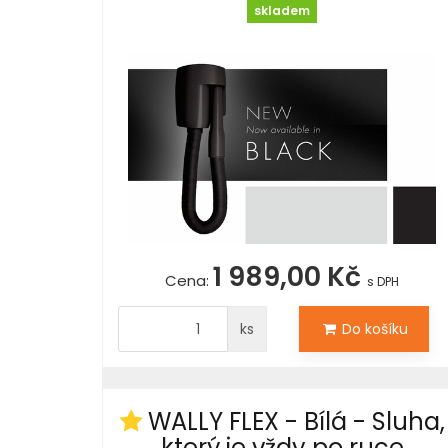
skladem
1 989,00 Kč
Cena:
s DPH
ks
Do košíku
WALLY FLEX - Bílá - Sluha,
který je vždy po ruce