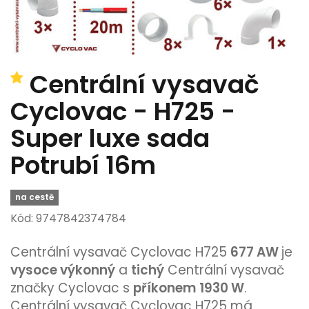
Centrální vysavač
Cyclovac - H725 -
Super luxe sada
Potrubí 16m
na cestě
Kód: 9747842374784
Centrální vysavač Cyclovac H725
677 AW
je
vysoce výkonný
a
tichý
Centrální vysavač
značky Cyclovac s
příkonem 1930 W
.
Centrální vysavač Cyclovac H725 má