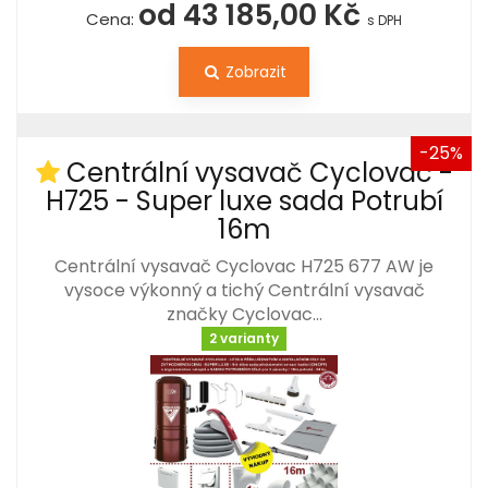
od 43 185,00 Kč
Cena:
s DPH
Zobrazit
-25%
Centrální vysavač Cyclovac -
H725 - Super luxe sada Potrubí
16m
Centrální vysavač Cyclovac H725 677 AW je
vysoce výkonný a tichý Centrální vysavač
značky Cyclovac…
2 varianty