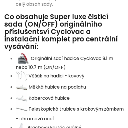
celý obsah sady.
Co obsahuje Super luxe čisticí
sada (ON/OFF) originálního
příslušentsví Cyclovac a
instalační komplet pro centrální
vysávání:
Originální sací hadice Cyclovac 9.1 m
nebo 10.7 m (ON/OFF)
Věšák na hadici - kovový
Měkká hubice na podlahu
Kobercová hubice
Teleskopická trubice s krokovým zámkem
l
- chromová oce
Prachový kartáč oválný