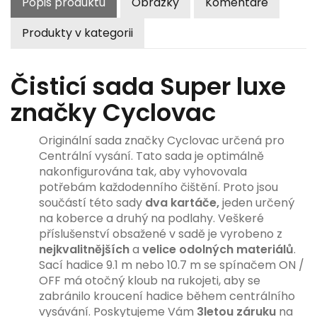
Popis produktu
Obrázky
Komentáře
Produkty v kategorii
Čisticí sada Super luxe
značky Cyclovac
Originální sada značky Cyclovac určená pro
Centrální vysání. Tato sada je optimálně
nakonfigurována tak, aby vyhovovala
potřebám každodenního čištění. Proto jsou
součástí této sady
dva kartáče,
jeden určený
na koberce a druhý na podlahy. Veškeré
příslušenství obsažené v sadě je vyrobeno z
nejkvalitnějších
a
velice odolných materiálů
.
Sací hadice 9.1 m nebo 10.7 m se spínačem ON /
OFF má otočný kloub na rukojeti, aby se
zabránilo kroucení hadice během centrálního
vysávání. Poskytujeme Vám
3letou záruku
na