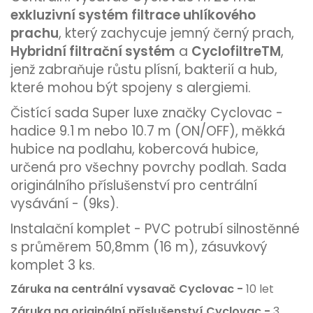
exkluzivní systém filtrace uhlíkového
prachu
, který zachycuje jemný černý prach,
Hybridní filtrační systém
a
CyclofiltreTM
,
jenž zabraňuje růstu plísní, bakterií a hub,
které mohou být spojeny s alergiemi.
Čistící sada Super luxe značky Cyclovac -
hadice 9.1 m nebo 10.7 m (ON/OFF), měkká
hubice na podlahu, kobercová hubice,
určená pro všechny povrchy podlah. Sada
originálního příslušenství pro centrální
vysávání - (9ks).
Instalační komplet - PVC potrubí silnostěnné
s průměrem 50,8mm (16 m), zásuvkový
komplet 3 ks.
Záruka na centrální vysavač Cyclovac -
10 let
Záruka na originální příslušenství Cyclovac -
3