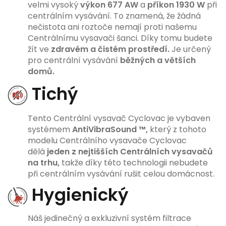
velmi vysoký
výkon 677 AW
a
příkon 1930 W
při
centrálním vysávání. To znamená, že žádná
nečistota ani roztoče nemají proti našemu
Centrálnímu vysavači šanci. Díky tomu budete
žít ve
zdravém a čistém prostředí.
Je určený
pro centrální vysávání
běžných a větších
domů.
Tichý
Tento Centrální vysavač Cyclovac je vybaven
systémem
AntiVibraSound ™,
který z tohoto
modelu Centrálního vysavače Cyclovac
dělá
jeden z nejtišších Centrálních vysavačů
na trhu,
takže díky této technologii nebudete
při centrálním vysávání rušit celou domácnost.
Hygienický
Náš jedinečný a exkluzivní systém filtrace