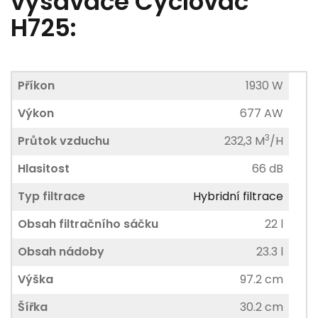
vysavače Cyclovac
H725:
Příkon
1930 W
Výkon
677 AW
3
Průtok vzduchu
232,3 M
/H
Hlasitost
66 dB
Typ filtrace
Hybridní filtrace
Obsah filtračního sáčku
22 l
Obsah nádoby
23.3 l
Výška
97.2 cm
Šířka
30.2 cm