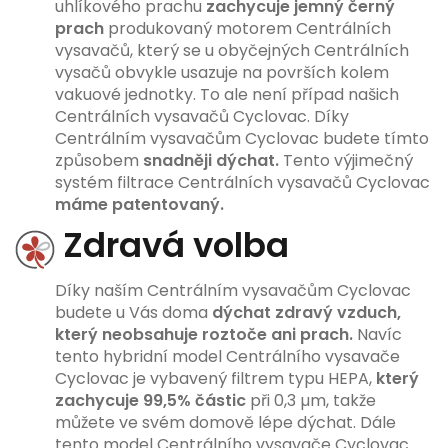
uhlíkového prachu
zachycuje jemný černý
prach
produkovaný motorem Centrálních
vysavačů, který se u obyčejných Centrálních
vysačů obvykle usazuje na površích kolem
vakuové jednotky. To ale není případ našich
Centrálních vysavačů Cyclovac. Díky
Centrálním vysavačům Cyclovac budete tímto
způsobem
snadněji dýchat.
Tento výjimečný
systém filtrace Centrálních vysavačů Cyclovac
máme patentovaný.
Zdravá volba
Díky naším Centrálním vysavačům Cyclovac
budete u Vás doma
dýchat zdravý vzduch,
který neobsahuje roztoče ani prach.
Navíc
tento hybridní model Centrálního vysavače
Cyclovac je vybavený filtrem typu HEPA,
který
zachycuje 99,5% částic
při 0,3 µm, takže
můžete ve svém domově lépe dýchat. Dále
tento model Centrálního vysavače Cyclovac