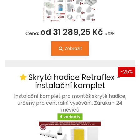
od 31 289,25 Kč
Cena:
s DPH
Zobrazit
-25%
Skrytá hadice Retraflex -
instalační komplet
Instalační komplet pro montáž skryté hadice,
určený pro centrální vysávání. Záruka - 24
měsíců
4 varianty