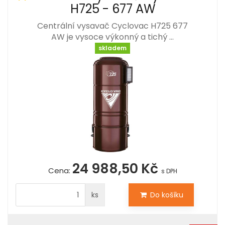
H725 - 677 AW
Centrální vysavač Cyclovac H725 677
AW je vysoce výkonný a tichý …
skladem
24 988,50 Kč
Cena:
s DPH
ks
Do košíku