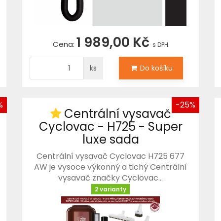
1 989,00 Kč
Cena:
s DPH
ks
Do košíku
%
-25%
Centrální vysavač
Cyclovac - H725 - Super
luxe sada
Centrální vysavač Cyclovac H725 677
AW je vysoce výkonný a tichý Centrální
vysavač značky Cyclovac…
2 varianty