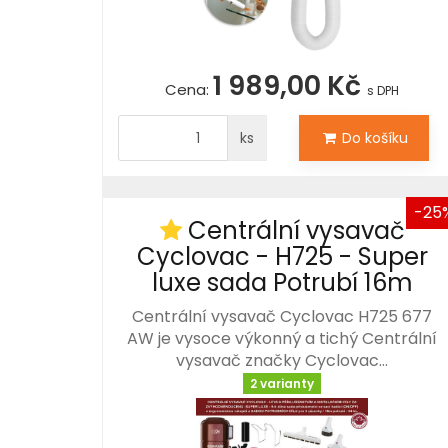
1 989,00 Kč
Cena:
s DPH
ks
Do košíku
-25
Centrální vysavač
Cyclovac - H725 - Super
luxe sada Potrubí 16m
Centrální vysavač Cyclovac H725 677
AW je vysoce výkonný a tichý Centrální
vysavač značky Cyclovac…
2 varianty