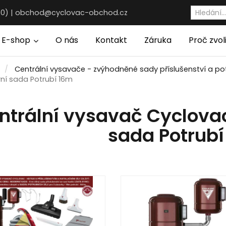
30) |
obchod@cyclovac-obchod.cz
E-shop
O nás
Kontakt
Záruka
Proč zvol
Centrální vysavače - zvýhodněné sady příslušenství a po
ní sada Potrubí 16m
ntrální vysavač Cyclova
sada Potrub