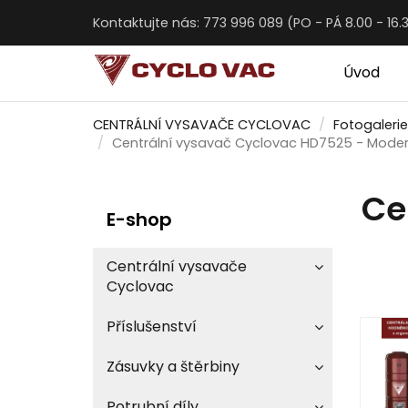
Kontaktujte nás: 773 996 089 (PO - PÁ 8.00 - 16.
Úvod
CENTRÁLNÍ VYSAVAČE CYCLOVAC
Fotogalerie
Centrální vysavač Cyclovac HD7525 - Moder
Ce
E-shop
Centrální vysavače
Cyclovac
Příslušenství
Zásuvky a štěrbiny
Potrubní díly