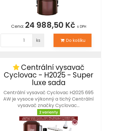
24 988,50 Kč
Cena:
s DPH
ks
Do košíku
Centrální vysavač
Cyclovac - H2025 - Super
luxe sada
Centrální vysavač Cyclovac H2025 695
AW je vysoce výkonný a tichý Centrální
vysavač značky Cyclovac…
2 varianty