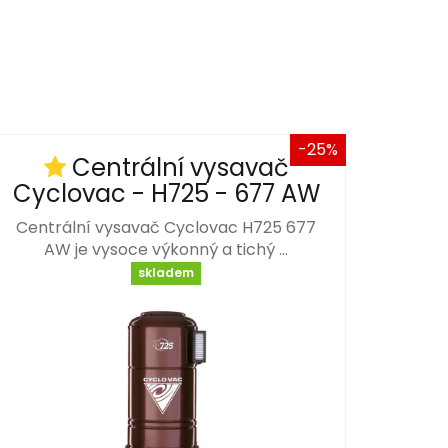
-25%
Centrální vysavač
Cyclovac - H725 - 677 AW
Centrální vysavač Cyclovac H725 677
AW je vysoce výkonný a tichý …
skladem