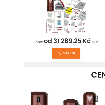
od 31 289,25 Kč
Cena:
s DPH
Zobrazit
CE