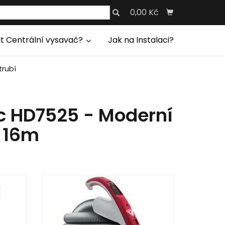
0,00 Kč
it Centrální vysavač?
Jak na Instalaci?
trubí
c HD7525 - Moderní
í 16m