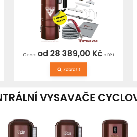
od 28 389,00 Kč
Cena:
s DPH
Zobrazit
NTRÁLNÍ VYSAVAČE CYCLO