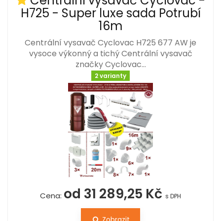
Centrální vysavač Cyclovac -
H725 - Super luxe sada Potrubí
16m
Centrální vysavač Cyclovac H725 677 AW je
vysoce výkonný a tichý Centrální vysavač
značky Cyclovac…
2 varianty
od 31 289,25 Kč
Cena:
s DPH
Zobrazit