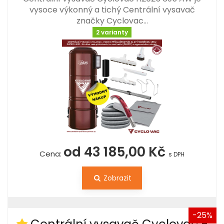
vysoce výkonný a tichý Centrální vysavač
značky Cyclovac…
2 varianty
od 43 185,00 Kč
Cena:
s DPH
Zobrazit
-25%