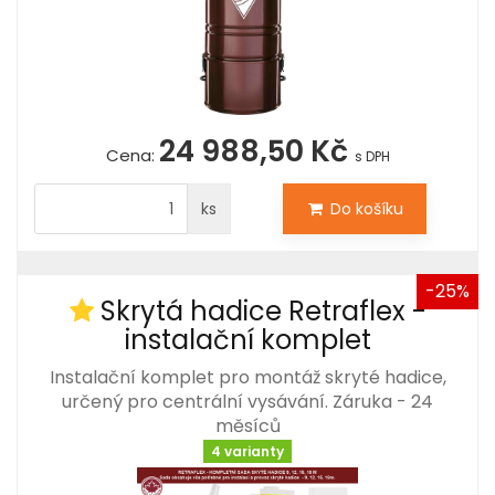
24 988,50 Kč
Cena:
s DPH
ks
Do košíku
-25%
Skrytá hadice Retraflex -
instalační komplet
Instalační komplet pro montáž skryté hadice,
určený pro centrální vysávání. Záruka - 24
měsíců
4 varianty