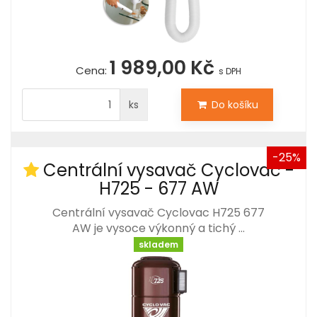
1 989,00 Kč
Cena:
s DPH
ks
Do košíku
-25%
Centrální vysavač Cyclovac -
H725 - 677 AW
Centrální vysavač Cyclovac H725 677
AW je vysoce výkonný a tichý …
skladem