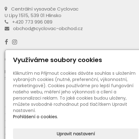
Centrální vysavače Cyclovac
U Lípy 1515, 539 01 Hlinsko
+420 773 996 089
obchod@cyclovac-obchod.cz
Otevírací doba výdejny
Využíváme soubory cookies
PO - PÁ:
08:00 - 16:30
Kliknutím na Přijmout cookies dáváte souhlas s uložením
SO:
08:00 - 11:00
vybraných cookies (nutné, preferenční, výkonnostní,
marketingové). Cookies používáme pro lepší fungování
našeho webu, měření jeho výkonnosti a cílení a
Informace
personalizaci reklam. To jaké cookies budou uloženy,
můžete svobodně rozhodnout pod tlačítkem Upravit
●
O nás
nastavení.
●
Ceny dopravy a platby
Prohlášení o cookies.
●
Obchodní podmínky
●
Reklamační řád
●
Upravit nastavení
Zásady zpracování osobních údajů