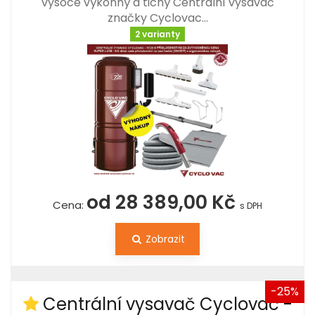
vysoce výkonný a tichý Centrální vysavač
značky Cyclovac…
2 varianty
od 28 389,00 Kč
Cena:
s DPH
Zobrazit
-25%
Centrální vysavač Cyclovac -