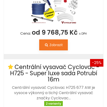
od 9 768,75 Kč
Cena:
s DPH
Zobrazit
-25%
Centrální vysavač Cyclovac -
H725 - Super luxe sada Potrubí
16m
Centrální vysavač Cyclovac H725 677 AW je
vysoce výkonný a tichý Centrální vysavač
značky Cyclovac…
2 varianty