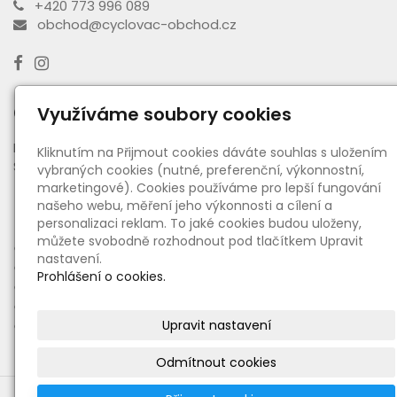
+420 773 996 089
obchod@cyclovac-obchod.cz
Otevírací doba výdejny
Využíváme soubory cookies
PO - PÁ:
08:00 - 16:30
Kliknutím na Přijmout cookies dáváte souhlas s uložením
SO:
08:00 - 11:00
vybraných cookies (nutné, preferenční, výkonnostní,
marketingové). Cookies používáme pro lepší fungování
našeho webu, měření jeho výkonnosti a cílení a
Informace
personalizaci reklam. To jaké cookies budou uloženy,
můžete svobodně rozhodnout pod tlačítkem Upravit
●
O nás
nastavení.
●
Ceny dopravy a platby
Prohlášení o cookies.
●
Obchodní podmínky
●
Reklamační řád
●
Upravit nastavení
Zásady zpracování osobních údajů
Odmítnout cookies