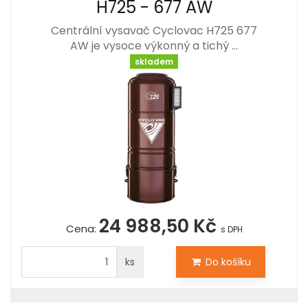
H725 - 677 AW
Centrální vysavač Cyclovac H725 677
AW je vysoce výkonný a tichý …
skladem
24 988,50 Kč
Cena:
s DPH
ks
Do košíku