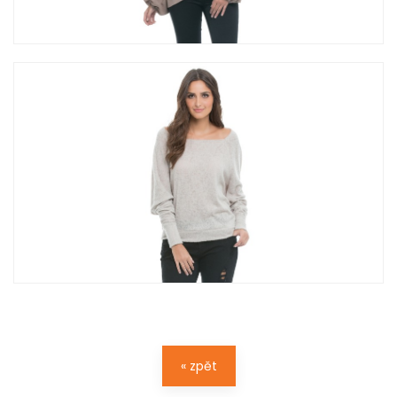
« zpět