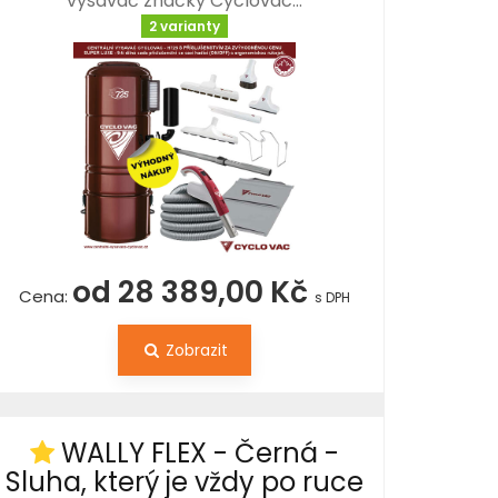
vysavač značky Cyclovac…
2 varianty
od 28 389,00 Kč
Cena:
s DPH
Zobrazit
WALLY FLEX - Černá -
Sluha, který je vždy po ruce