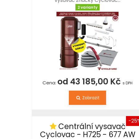
vysavač značky Cyclovac…
2 varianty
od 43 185,00 Kč
Cena:
s DPH
Zobrazit
-25
Centrální vysavač
Cyclovac - H725 - 677 AW