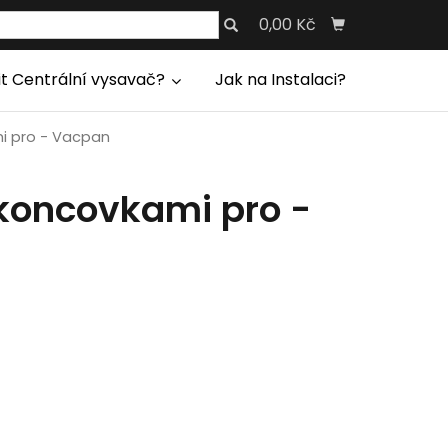
0,00 Kč
it Centrální vysavač?
Jak na Instalaci?
mi pro - Vacpan
s koncovkami pro -