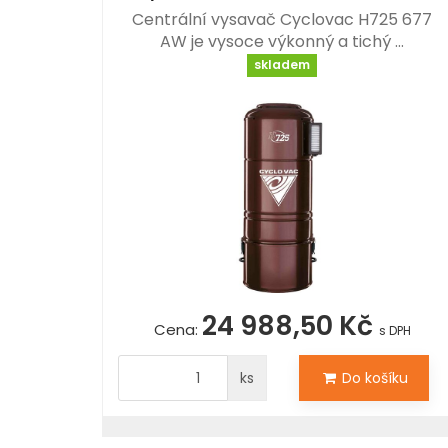
Centrální vysavač Cyclovac H725 677
AW je vysoce výkonný a tichý …
skladem
24 988,50 Kč
Cena:
s DPH
ks
Do košíku