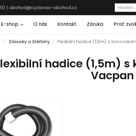
30) |
obchod@cyclovac-obchod.cz
E-shop
O nás
Kontakt
Záruka
Proč zvol
Zásuvky a štěrbiny
Flexibilní hadice (1,5m) s koncovka
lexibilní hadice (1,5m) 
Vacpan