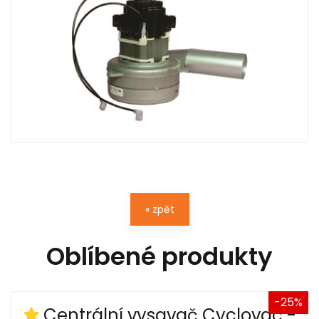
« zpět
Oblíbené produkty
-25%
Centrální vysavač Cyclovac -