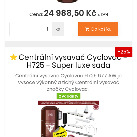
24 988,50 Kč
Cena:
s DPH
ks
Do košíku
-25%
Centrální vysavač Cyclovac -
H725 - Super luxe sada
Centrální vysavač Cyclovac H725 677 AW je
vysoce výkonný a tichý Centrální vysavač
značky Cyclovac…
2 varianty