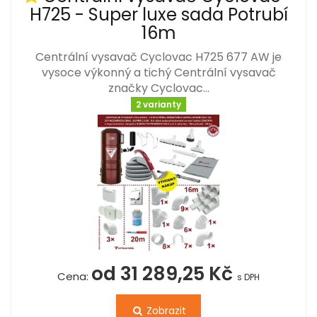
H725 - Super luxe sada Potrubí
16m
Centrální vysavač Cyclovac H725 677 AW je
vysoce výkonný a tichý Centrální vysavač
značky Cyclovac…
2 varianty
od 31 289,25 Kč
Cena:
s DPH
Zobrazit