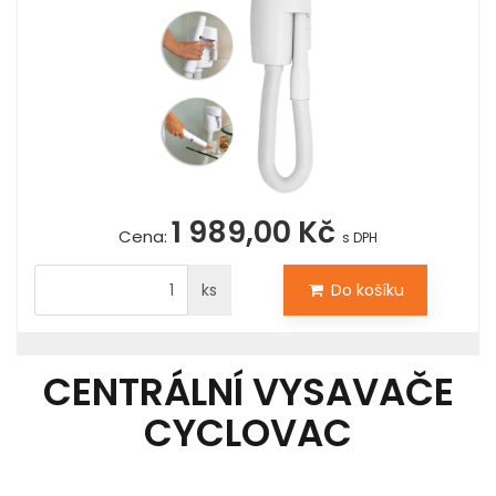
1 989,00 Kč
Cena:
s DPH
ks
Do košíku
CENTRÁLNÍ VYSAVAČE
CYCLOVAC