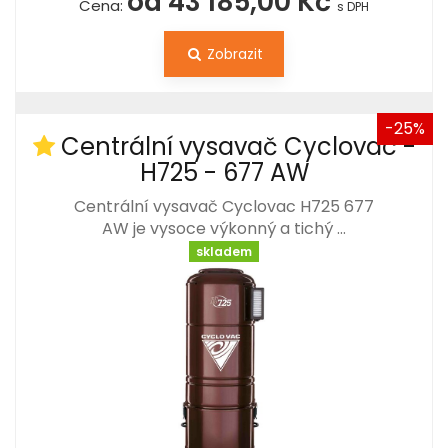
od 43 185,00 Kč
Cena:
s DPH
Zobrazit
-25%
Centrální vysavač Cyclovac -
H725 - 677 AW
Centrální vysavač Cyclovac H725 677
AW je vysoce výkonný a tichý …
skladem