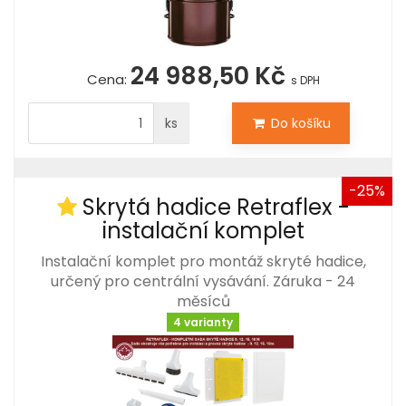
24 988,50 Kč
Cena:
s DPH
ks
Do košíku
-25%
Skrytá hadice Retraflex -
instalační komplet
Instalační komplet pro montáž skryté hadice,
určený pro centrální vysávání. Záruka - 24
měsíců
4 varianty