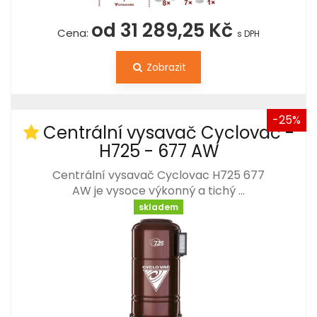
od 31 289,25 Kč
Cena:
s DPH
Zobrazit
-25%
Centrální vysavač Cyclovac -
H725 - 677 AW
Centrální vysavač Cyclovac H725 677
AW je vysoce výkonný a tichý …
skladem