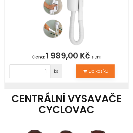
1 989,00 Kč
Cena:
s DPH
ks
Do košíku
CENTRÁLNÍ VYSAVAČE
CYCLOVAC