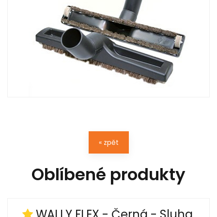
« zpět
Oblíbené produkty
WALLY FLEX - Černá - Sluha,