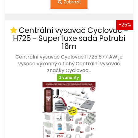
Zobrazit
-25%
Centrální vysavač Cyclovac -
H725 - Super luxe sada Potrubí
16m
Centrální vysavač Cyclovac H725 677 AW je
vysoce výkonný a tichý Centrální vysavač
značky Cyclovac…
2 varianty