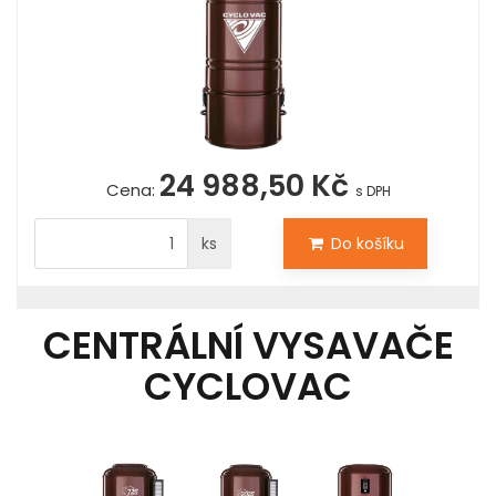
24 988,50 Kč
Cena:
s DPH
ks
Do košíku
CENTRÁLNÍ VYSAVAČE
CYCLOVAC