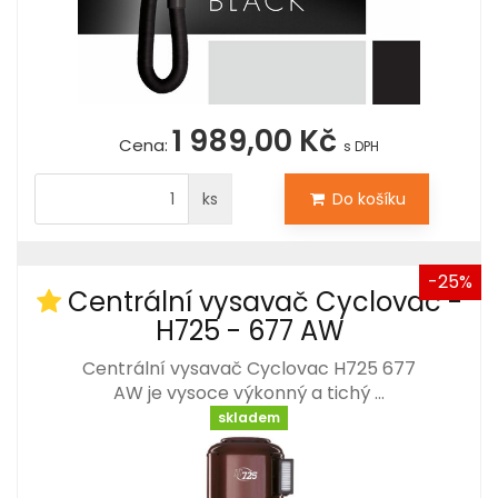
1 989,00 Kč
Cena:
s DPH
ks
Do košíku
-25%
Centrální vysavač Cyclovac -
H725 - 677 AW
Centrální vysavač Cyclovac H725 677
AW je vysoce výkonný a tichý …
skladem