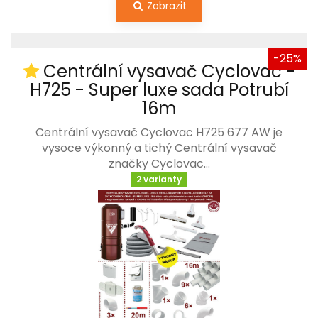
Zobrazit
-25%
Centrální vysavač Cyclovac -
H725 - Super luxe sada Potrubí
16m
Centrální vysavač Cyclovac H725 677 AW je
vysoce výkonný a tichý Centrální vysavač
značky Cyclovac…
2 varianty