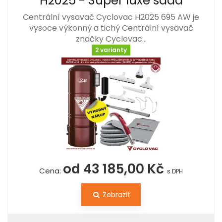
H2025 - Super luxe sada
Centrální vysavač Cyclovac H2025 695 AW je
vysoce výkonný a tichý Centrální vysavač
značky Cyclovac…
2 varianty
od 43 185,00 Kč
Cena:
s DPH
Zobrazit