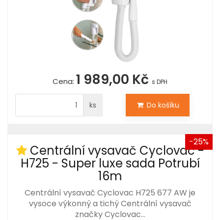
1 989,00 Kč
Cena:
s DPH
ks
Do košíku
-25%
Centrální vysavač Cyclovac -
H725 - Super luxe sada Potrubí
16m
Centrální vysavač Cyclovac H725 677 AW je
vysoce výkonný a tichý Centrální vysavač
značky Cyclovac…