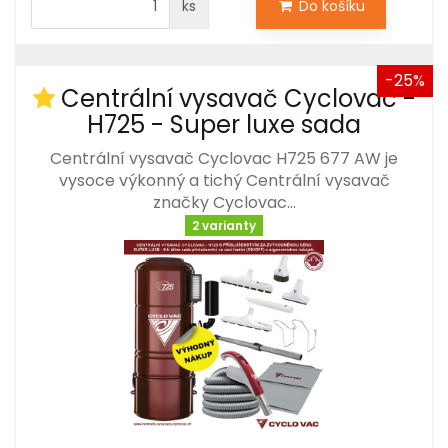
ks
Do košíku
-25%
Centrální vysavač Cyclovac -
H725 - Super luxe sada
Centrální vysavač Cyclovac H725 677 AW je
vysoce výkonný a tichý Centrální vysavač
značky Cyclovac…
2 varianty