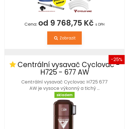
od 9 768,75 Kč
Cena:
s DPH
Zobrazit
-25%
Centrální vysavač Cyclovac -
H725 - 677 AW
Centrální vysavač Cyclovac H725 677
AW je vysoce výkonný a tichý …
skladem