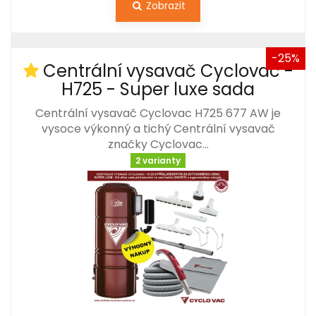
Zobrazit
-25%
Centrální vysavač Cyclovac -
H725 - Super luxe sada
Centrální vysavač Cyclovac H725 677 AW je
vysoce výkonný a tichý Centrální vysavač
značky Cyclovac…
2 varianty