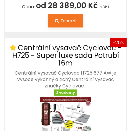
od 28 389,00 Kč
Cena:
s DPH
Zobrazit
-25%
Centrální vysavač Cyclovac -
H725 - Super luxe sada Potrubí
16m
Centrální vysavač Cyclovac H725 677 AW je
vysoce výkonný a tichý Centrální vysavač
značky Cyclovac…
2 varianty