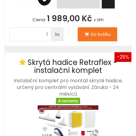
1 989,00 Kč
Cena:
s DPH
ks
Do košíku
-25%
Skrytá hadice Retraflex -
instalační komplet
Instalační komplet pro montáž skryté hadice,
určený pro centrální vysávání. Záruka - 24
měsíců
4 varianty