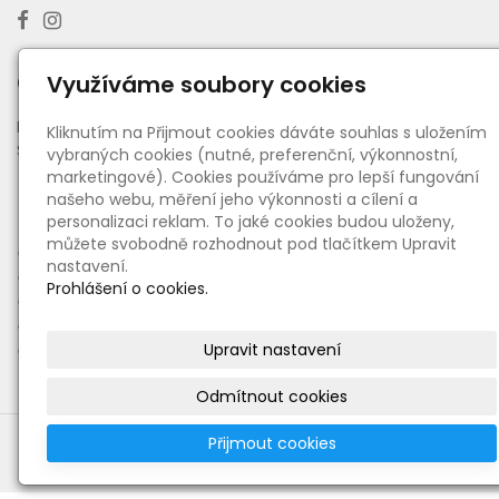
Otevírací doba výdejny
Využíváme soubory cookies
PO - PÁ:
08:00 - 16:30
Kliknutím na Přijmout cookies dáváte souhlas s uložením
SO:
08:00 - 11:00
vybraných cookies (nutné, preferenční, výkonnostní,
marketingové). Cookies používáme pro lepší fungování
našeho webu, měření jeho výkonnosti a cílení a
Informace
personalizaci reklam. To jaké cookies budou uloženy,
můžete svobodně rozhodnout pod tlačítkem Upravit
●
O nás
nastavení.
●
Ceny dopravy a platby
Prohlášení o cookies.
●
Obchodní podmínky
●
Reklamační řád
●
Upravit nastavení
Zásady zpracování osobních údajů
Odmítnout cookies
Přijmout cookies
© 2021 Centrální vysavače Cyclovac
Kanadské centrální vysavače