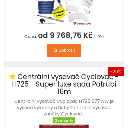
od 9 768,75 Kč
Cena:
s DPH
Zobrazit
-25%
Centrální vysavač Cyclovac -
H725 - Super luxe sada Potrubí
16m
Centrální vysavač Cyclovac H725 677 AW je
vysoce výkonný a tichý Centrální vysavač
značky Cyclovac…
2 varianty