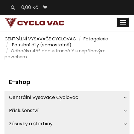
0,00 Kč
Men
CENTRÁLNÍ VYSAVAČE CYCLOVAC
Fotogalerie
Potrubní díly (samostatně)
Odbočka 45° oboustranná Y s nepřilnavým
povrchem
E-shop
Centrální vysavače Cyclovac
Příslušenství
Zásuvky a štěrbiny