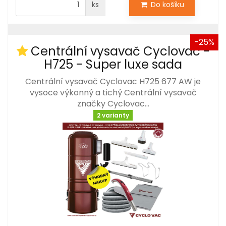
ks
Do košíku
-25%
Centrální vysavač Cyclovac -
H725 - Super luxe sada
Centrální vysavač Cyclovac H725 677 AW je
vysoce výkonný a tichý Centrální vysavač
značky Cyclovac…
2 varianty