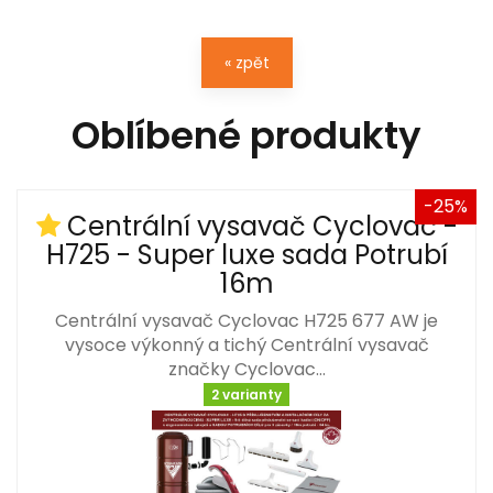
« zpět
Oblíbené produkty
-25%
Centrální vysavač Cyclovac -
H725 - Super luxe sada Potrubí
16m
Centrální vysavač Cyclovac H725 677 AW je
vysoce výkonný a tichý Centrální vysavač
značky Cyclovac…
2 varianty