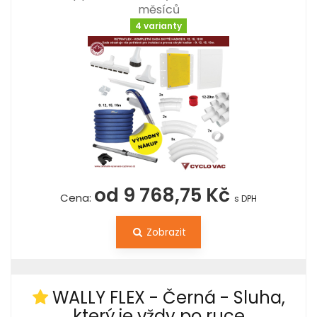
měsíců
4 varianty
od 9 768,75 Kč
Cena:
s DPH
Zobrazit
WALLY FLEX - Černá - Sluha,
který je vždy po ruce