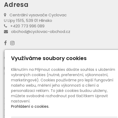
Adresa
Centrální vysavače Cyclovac
U Lípy 1515, 539 01 Hlinsko
+420 773 996 089
obchod@cyclovac-obchod.cz
Otevírací doba výdejny
Využíváme soubory cookies
PO - PÁ:
08:00 - 16:30
Kliknutím na Přijmout cookies dáváte souhlas s uložením
SO:
08:00 - 11:00
vybraných cookies (nutné, preferenční, výkonnostní,
marketingové). Cookies používáme pro lepší fungování
našeho webu, měření jeho výkonnosti a cílení a
Informace
personalizaci reklam. To jaké cookies budou uloženy,
můžete svobodně rozhodnout pod tlačítkem Upravit
●
O nás
nastavení.
●
Ceny dopravy a platby
Prohlášení o cookies.
●
Obchodní podmínky
●
Reklamační řád