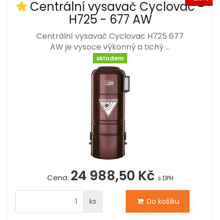
Centrální vysavač Cyclovac -
H725 - 677 AW
Centrální vysavač Cyclovac H725 677
AW je vysoce výkonný a tichý …
skladem
24 988,50 Kč
Cena:
s DPH
ks
Do košíku