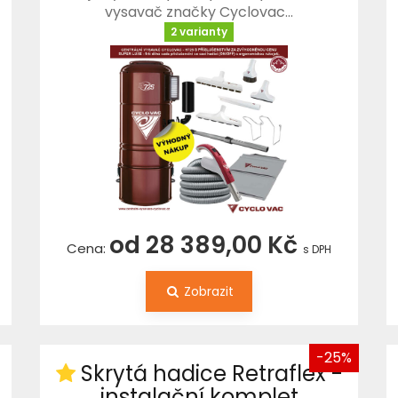
vysavač značky Cyclovac…
2 varianty
od 28 389,00 Kč
Cena:
s DPH
Zobrazit
-25%
Skrytá hadice Retraflex -
instalační komplet