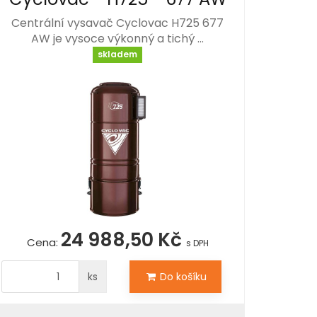
Centrální vysavač Cyclovac H725 677
AW je vysoce výkonný a tichý …
skladem
24 988,50 Kč
Cena:
s DPH
ks
Do košíku