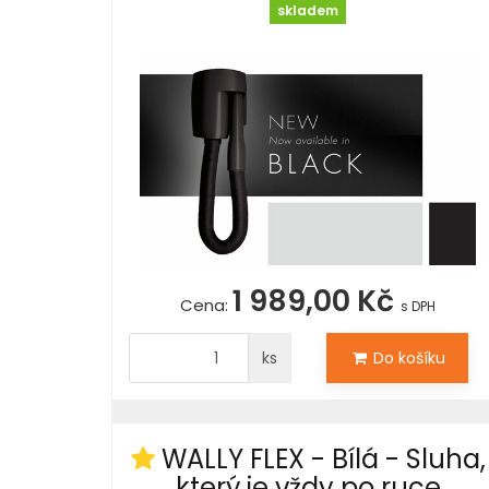
skladem
1 989,00 Kč
Cena:
s DPH
ks
Do košíku
WALLY FLEX - Bílá - Sluha,
který je vždy po ruce