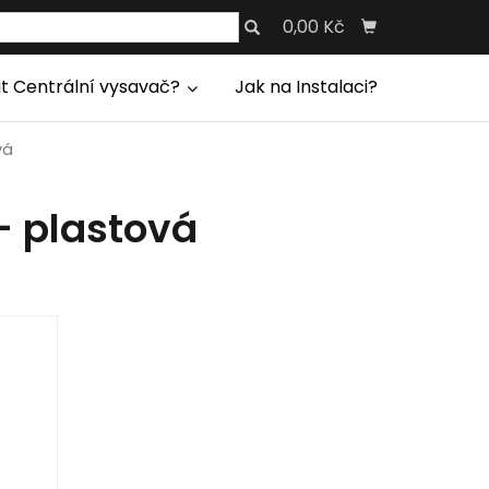
0,00 Kč
it Centrální vysavač?
Jak na Instalaci?
vá
– plastová