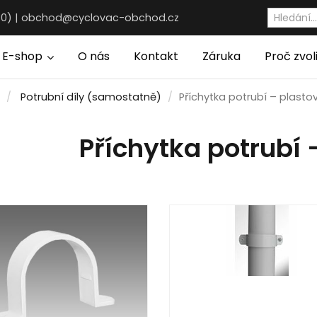
30) |
obchod@cyclovac-obchod.cz
E-shop
O nás
Kontakt
Záruka
Proč zvol
Potrubní díly (samostatně)
Příchytka potrubí – plasto
Příchytka potrubí 