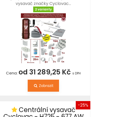
vysavač značky Cyclovac…
2 varianty
od 31 289,25 Kč
Cena:
s DPH
Zobrazit
-25%
Centrální vysavač
Cyclovac - H725 - 677 AW