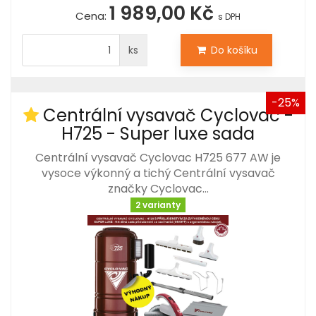
1 989,00 Kč
Cena:
s DPH
ks
Do košíku
-25%
Centrální vysavač Cyclovac -
H725 - Super luxe sada
Centrální vysavač Cyclovac H725 677 AW je
vysoce výkonný a tichý Centrální vysavač
značky Cyclovac…
2 varianty