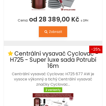
od 28 389,00 Kč
Cena:
s DPH
Zobrazit
-25%
Centrální vysavač Cyclovac -
H725 - Super luxe sada Potrubí
16m
Centrální vysavač Cyclovac H725 677 AW je
vysoce výkonný a tichý Centrální vysavač
značky Cyclovac…
2 varianty