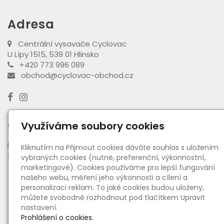
Adresa
Centrální vysavače Cyclovac
U Lípy 1515, 539 01 Hlinsko
+420 773 996 089
obchod@cyclovac-obchod.cz
Otevírací doba výdejny
Využíváme soubory cookies
PO - PÁ:
08:00 - 16:30
Kliknutím na Přijmout cookies dáváte souhlas s uložením
SO:
08:00 - 11:00
vybraných cookies (nutné, preferenční, výkonnostní,
marketingové). Cookies používáme pro lepší fungování
našeho webu, měření jeho výkonnosti a cílení a
Informace
personalizaci reklam. To jaké cookies budou uloženy,
můžete svobodně rozhodnout pod tlačítkem Upravit
●
O nás
nastavení.
●
Ceny dopravy a platby
Prohlášení o cookies.
●
Obchodní podmínky