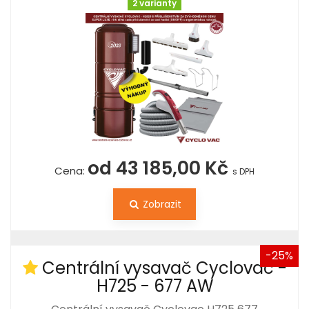
2 varianty
od 43 185,00 Kč
Cena:
s DPH
Zobrazit
-25%
Centrální vysavač Cyclovac -
H725 - 677 AW