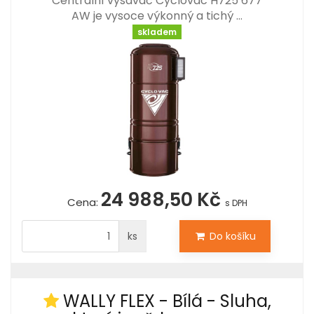
Centrální vysavač Cyclovac H725 677
AW je vysoce výkonný a tichý …
skladem
24 988,50 Kč
Cena:
s DPH
ks
Do košíku
WALLY FLEX - Bílá - Sluha,