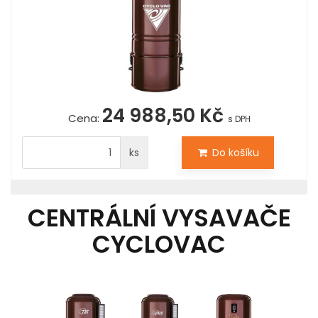
24 988,50 Kč
Cena:
s DPH
ks
Do košíku
CENTRÁLNÍ VYSAVAČE
CYCLOVAC