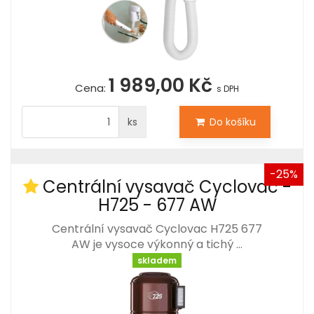
1 989,00 Kč
Cena:
s DPH
ks
Do košíku
-25%
Centrální vysavač Cyclovac -
H725 - 677 AW
Centrální vysavač Cyclovac H725 677
AW je vysoce výkonný a tichý …
skladem