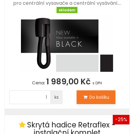
pro centrální vysavače a centrální vysávání.…
skladem
1 989,00 Kč
Cena:
s DPH
ks
Do košíku
-25%
Skrytá hadice Retraflex -
instalační komplet