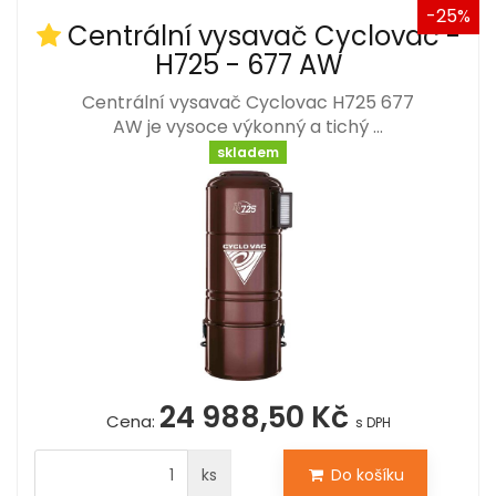
-25%
Centrální vysavač Cyclovac -
H725 - 677 AW
Centrální vysavač Cyclovac H725 677
AW je vysoce výkonný a tichý …
skladem
24 988,50 Kč
Cena:
s DPH
ks
Do košíku