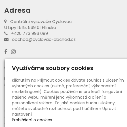
Adresa
Centrální vysavače Cyclovac
U Lípy 1515, 539 01 Hlinsko
+420 773 996 089
obchod@cyclovac-obchod.cz
Otevírací doba výdejny
Využíváme soubory cookies
PO - PÁ:
08:00 - 16:30
Kliknutím na Přijmout cookies dáváte souhlas s uložením
SO:
08:00 - 11:00
vybraných cookies (nutné, preferenční, výkonnostní,
marketingové). Cookies používáme pro lepší fungování
našeho webu, měření jeho výkonnosti a cílení a
Informace
personalizaci reklam. To jaké cookies budou uloženy,
můžete svobodně rozhodnout pod tlačítkem Upravit
●
O nás
nastavení.
●
Ceny dopravy a platby
Prohlášení o cookies.
●
Obchodní podmínky