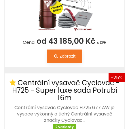
od 43 185,00 Kč
Cena:
s DPH
Zobrazit
-25%
Centrální vysavač Cyclovac -
H725 - Super luxe sada Potrubí
16m
Centrální vysavač Cyclovac H725 677 AW je
vysoce výkonný a tichý Centrální vysavač
značky Cyclovac…
2 varianty