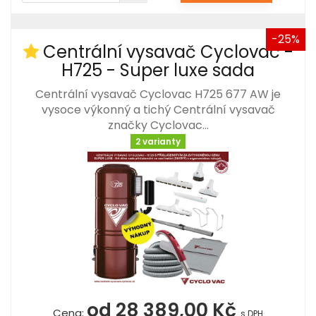
-25%
Centrální vysavač Cyclovac -
H725 - Super luxe sada
Centrální vysavač Cyclovac H725 677 AW je
vysoce výkonný a tichý Centrální vysavač
značky Cyclovac…
2 varianty
od 28 389,00 Kč
Cena:
s DPH