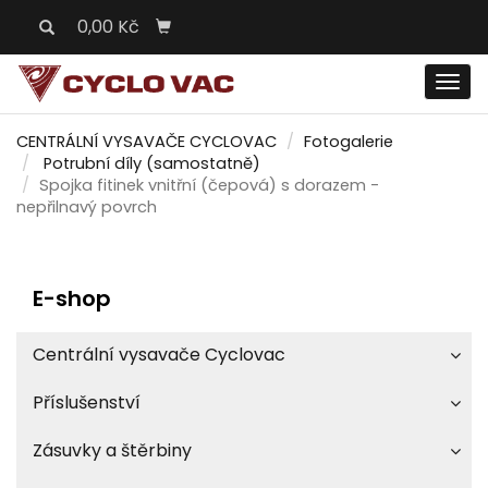
0,00 Kč
Men
CENTRÁLNÍ VYSAVAČE CYCLOVAC
Fotogalerie
Potrubní díly (samostatně)
Spojka fitinek vnitřní (čepová) s dorazem -
nepřilnavý povrch
E-shop
Centrální vysavače Cyclovac
Příslušenství
Zásuvky a štěrbiny