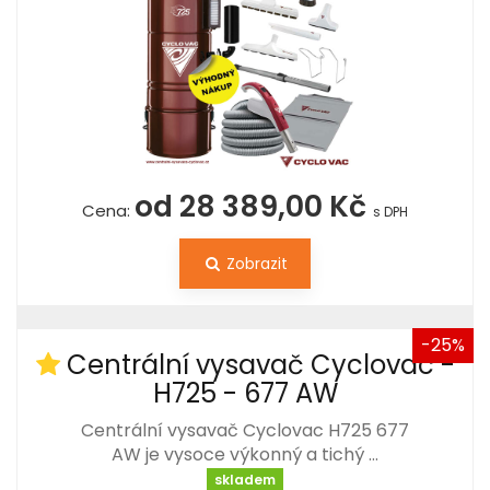
od 28 389,00 Kč
Cena:
s DPH
Zobrazit
-25%
Centrální vysavač Cyclovac -
H725 - 677 AW
Centrální vysavač Cyclovac H725 677
AW je vysoce výkonný a tichý …
skladem