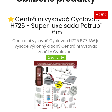
-25%
Centrální vysavač Cyclovac -
H725 - Super luxe sada Potrubí
16m
Centrální vysavač Cyclovac H725 677 AW je
vysoce výkonný a tichý Centrální vysavač
značky Cyclovac…
2 varianty