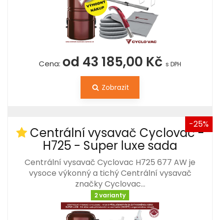
od 43 185,00 Kč
Cena:
s DPH
Zobrazit
-25%
Centrální vysavač Cyclovac -
H725 - Super luxe sada
Centrální vysavač Cyclovac H725 677 AW je
vysoce výkonný a tichý Centrální vysavač
značky Cyclovac…
2 varianty