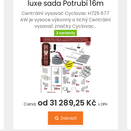
luxe sada Potrubí 16m
Centrální vysavač Cyclovac H725 677
AW je vysoce výkonný a tichý Centrální
vysavač značky Cyclovac…
2 varianty
od 31 289,25 Kč
Cena:
s DPH
Zobrazit