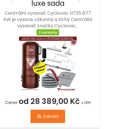
luxe sada
Centrální vysavač Cyclovac H725 677
AW je vysoce výkonný a tichý Centrální
vysavač značky Cyclovac…
2 varianty
od 28 389,00 Kč
Cena:
s DPH
Zobrazit