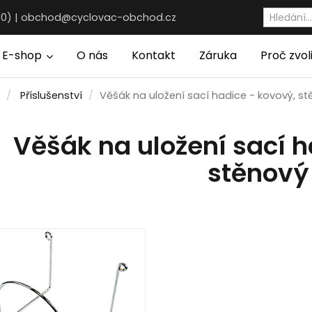
30) |
obchod@cyclovac-obchod.cz
E-shop
O nás
Kontakt
Záruka
Proč zvol
Příslušenství
Věšák na uložení sací hadice - kovový, s
Věšák na uložení sací h
stěnový