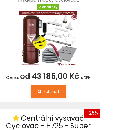
vysavač značky Cyclovac…
2 varianty
od 43 185,00 Kč
Cena:
s DPH
Zobrazit
-25%
Centrální vysavač
Cyclovac - H725 - Super