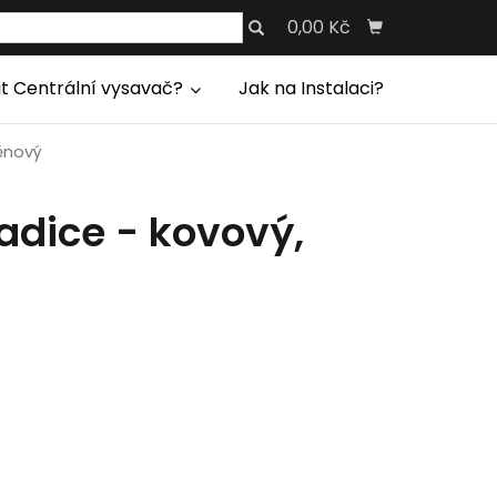
0,00 Kč
it Centrální vysavač?
Jak na Instalaci?
těnový
adice - kovový,