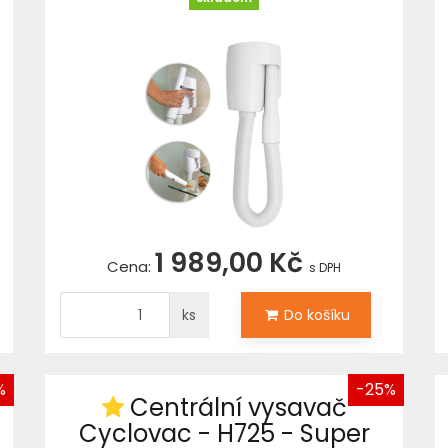
1 989,00 Kč
Cena:
s DPH
ks
Do košíku
%
-25%
Centrální vysavač
Cyclovac - H725 - Super