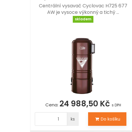
Centrální vysavač Cyclovac H725 677
AW je vysoce výkonný a tichý …
skladem
24 988,50 Kč
Cena:
s DPH
ks
Do košíku