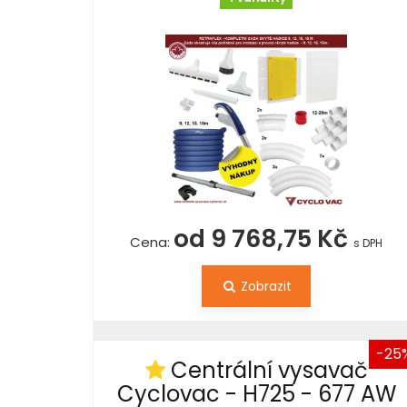
od 9 768,75 Kč
Cena:
s DPH
Zobrazit
-25
Centrální vysavač
Cyclovac - H725 - 677 AW