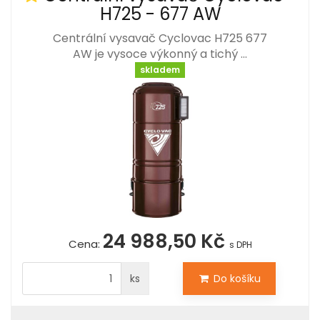
H725 - 677 AW
Centrální vysavač Cyclovac H725 677
AW je vysoce výkonný a tichý …
skladem
24 988,50 Kč
Cena:
s DPH
ks
Do košíku