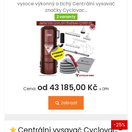
vysoce výkonný a tichý Centrální vysavač
značky Cyclovac…
2 varianty
od 43 185,00 Kč
Cena:
s DPH
Zobrazit
-25%
Centrální vysavač Cyclovac -