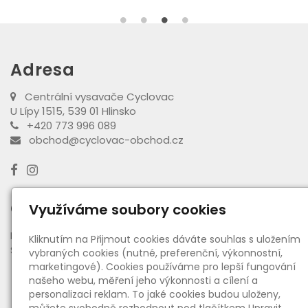
Adresa
Centrální vysavače Cyclovac
U Lípy 1515, 539 01 Hlinsko
+420 773 996 089
obchod@cyclovac-obchod.cz
Otevírací doba výdejny
Využíváme soubory cookies
PO - PÁ:
08:00 - 16:30
Kliknutím na Přijmout cookies dáváte souhlas s uložením
SO:
08:00 - 11:00
vybraných cookies (nutné, preferenční, výkonnostní,
marketingové). Cookies používáme pro lepší fungování
našeho webu, měření jeho výkonnosti a cílení a
Informace
personalizaci reklam. To jaké cookies budou uloženy,