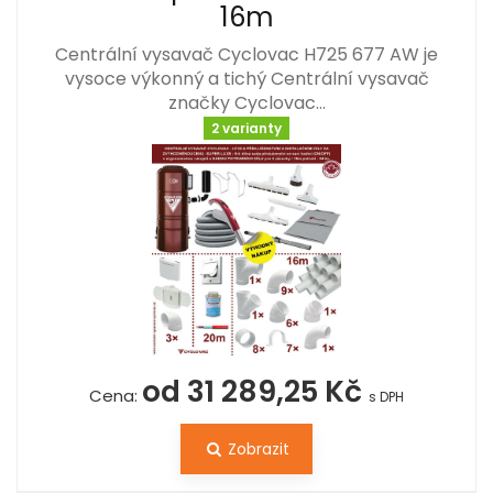
16m
Centrální vysavač Cyclovac H725 677 AW je
vysoce výkonný a tichý Centrální vysavač
značky Cyclovac…
2 varianty
od 31 289,25 Kč
Cena:
s DPH
Zobrazit