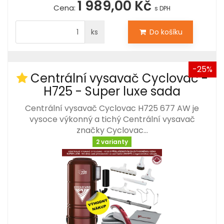
1 989,00 Kč
Cena:
s DPH
ks
Do košíku
-25%
Centrální vysavač Cyclovac -
H725 - Super luxe sada
Centrální vysavač Cyclovac H725 677 AW je
vysoce výkonný a tichý Centrální vysavač
značky Cyclovac…
2 varianty