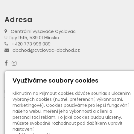
Adresa
Centrální vysavače Cyclovac
U Lípy 1515, 539 01 Hlinsko
+420 773 996 089
obchod@cyclovac-obchod.cz
Otevírací doba výdejny
Využíváme soubory cookies
PO - PÁ:
08:00 - 16:30
Kliknutím na Přijmout cookies dáváte souhlas s uložením
SO:
08:00 - 11:00
vybraných cookies (nutné, preferenční, výkonnostní,
marketingové). Cookies používáme pro lepší fungování
našeho webu, měření jeho výkonnosti a cílení a
Informace
personalizaci reklam. To jaké cookies budou uloženy,
můžete svobodně rozhodnout pod tlačítkem Upravit
●
O nás
nastavení.
●
Ceny dopravy a platby