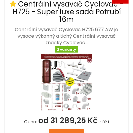
Centrální vysavač Cyclovac -
H725 - Super luxe sada Potrubí
16m
Centrální vysavač Cyclovac H725 677 AW je
vysoce výkonný a tichý Centrální vysavač
značky Cyclovac…
2 varianty
od 31 289,25 Kč
Cena:
s DPH