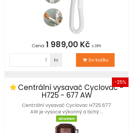
1 989,00 Kč
Cena:
s DPH
ks
Do košíku
-25%
Centrální vysavač Cyclovac -
H725 - 677 AW
Centrální vysavač Cyclovac H725 677
AW je vysoce výkonný a tichý …
skladem