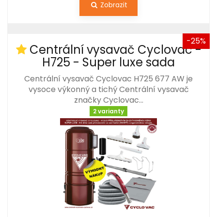
Zobrazit
-25%
Centrální vysavač Cyclovac -
H725 - Super luxe sada
Centrální vysavač Cyclovac H725 677 AW je
vysoce výkonný a tichý Centrální vysavač
značky Cyclovac…
2 varianty