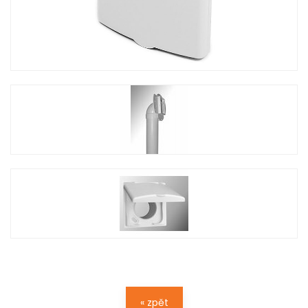
« zpět