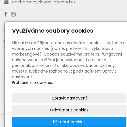
obchod@cyclovac-obchod.cz
Otevírací doba výdejny
Využíváme soubory cookies
PO - PÁ:
08:00 - 16:30
Kliknutím na Přijmout cookies dáváte souhlas s uložením
SO:
08:00 - 11:00
vybraných cookies (nutné, preferenční, výkonnostní,
marketingové). Cookies používáme pro lepší fungování
našeho webu, měření jeho výkonnosti a cílení a
Informace
personalizaci reklam. To jaké cookies budou uloženy,
můžete svobodně rozhodnout pod tlačítkem Upravit
●
O nás
nastavení.
●
Ceny dopravy a platby
Prohlášení o cookies.
●
Obchodní podmínky
●
Reklamační řád
●
Upravit nastavení
Zásady zpracování osobních údajů
Odmítnout cookies
Přijmout cookies
© 2021 Centrální vysavače Cyclovac