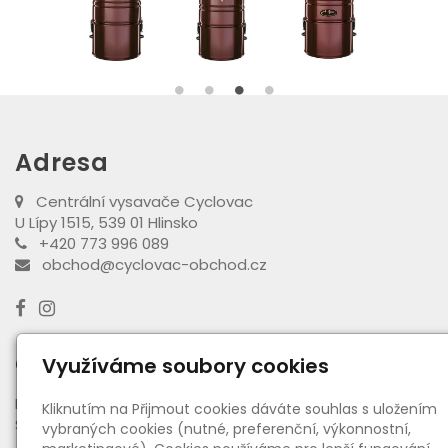
Adresa
Centrální vysavače Cyclovac
U Lípy 1515, 539 01 Hlinsko
+420 773 996 089
obchod@cyclovac-obchod.cz
Otevírací doba výdejny
Využíváme soubory cookies
PO - PÁ:
08:00 - 16:30
Kliknutím na Přijmout cookies dáváte souhlas s uložením
SO:
08:00 - 11:00
vybraných cookies (nutné, preferenční, výkonnostní,