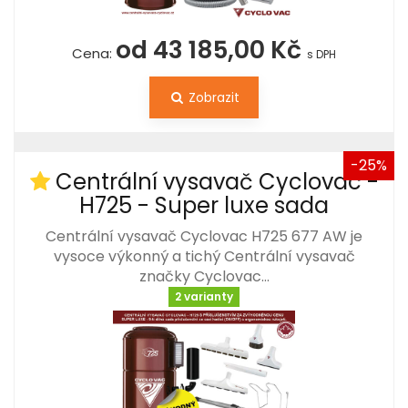
od 43 185,00 Kč
Cena:
s DPH
Zobrazit
-25%
Centrální vysavač Cyclovac -
H725 - Super luxe sada
Centrální vysavač Cyclovac H725 677 AW je
vysoce výkonný a tichý Centrální vysavač
značky Cyclovac…
2 varianty