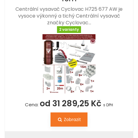
Centrální vysavač Cyclovac H725 677 AW je
vysoce výkonný a tichý Centrální vysavač
značky Cyclovac…
2 varianty
od 31 289,25 Kč
Cena:
s DPH
Zobrazit