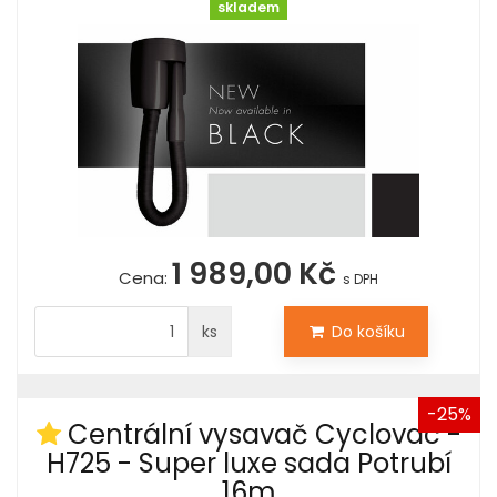
skladem
1 989,00 Kč
Cena:
s DPH
ks
Do košíku
-25%
Centrální vysavač Cyclovac -
H725 - Super luxe sada Potrubí
16m