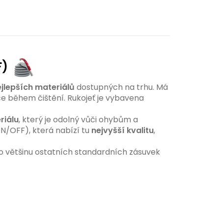
F)
jlepších materiálů
dostupných na trhu. Má
ce během čištění. Rukojeť je vybavena
riálu
, který je odolný vůči ohybům a
N/OFF), která nabízí tu
nejvyšší kvalitu
,
o většinu ostatních standardních zásuvek