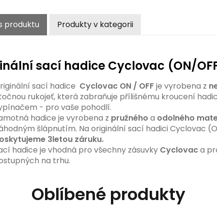
s produktu
Produkty v kategorii
inální sací hadice Cyclovac (ON/OF
riginální sací hadice
Cyclovac ON / OFF
je vyrobena z
ne
točnou rukojeť, která zabraňuje přílišnému kroucení hadi
ypínačem - pro vaše pohodlí.
amotná hadice je vyrobena z
pružného
a
odolného mate
áhodným šlápnutím. Na originální sací hadici Cyclovac (O
oskytujeme 3letou záruku.
ací hadice je vhodná pro všechny zásuvky
Cyclovac
a pr
ostupných na trhu.
Oblíbené produkty