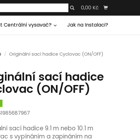
0,00 Kč
it Centrální vysavač?
Jak na Instalaci?
é
Originální sací hadice Cyclovac (ON/OFF)
ginální sací hadice
lovac (ON/OFF)
m
81985687967
ální sací hadice 9.1 m nebo 10.1 m
ac s vypínáním a zapináním na