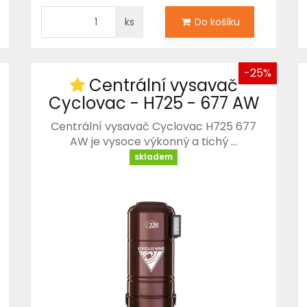
ks
Do košíku
-25%
Centrální vysavač
Cyclovac - H725 - 677 AW
Centrální vysavač Cyclovac H725 677
AW je vysoce výkonný a tichý …
skladem