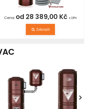
od 28 389,00 Kč
Cena:
s DPH
Zobrazit
VAC