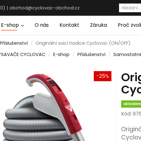
30) |
obchod@cyclovac-obchod.cz
E-shop
O nás
Kontakt
Záruka
Proč zvol
Příslušenství
Originální sací hadice Cyclovac (ON/OFF)
VYSAVAČE CYCLOVAC
E-shop
Příslušenství
Samostatn
Ori
-25%
Cyc
sklade
Kód: 97
Origin
Cyclov