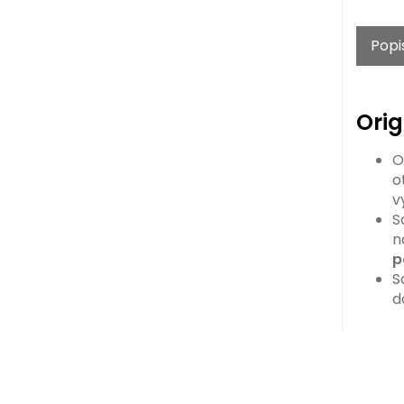
Popi
Orig
O
o
v
S
n
p
S
d