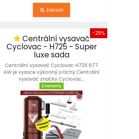
Zobrazit
-25%
Centrální vysavač
Cyclovac - H725 - Super
luxe sada
Centrální vysavač Cyclovac H725 677
AW je vysoce výkonný a tichý Centrální
vysavač značky Cyclovac…
2 varianty