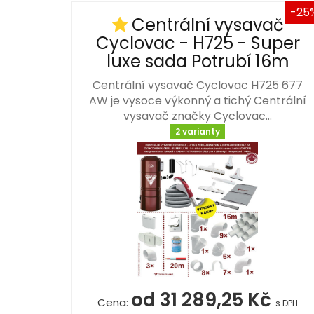
-25
Centrální vysavač
Cyclovac - H725 - Super
luxe sada Potrubí 16m
Centrální vysavač Cyclovac H725 677
AW je vysoce výkonný a tichý Centrální
vysavač značky Cyclovac…
2 varianty
od 31 289,25 Kč
Cena:
s DPH