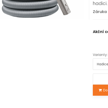
hadici.
Záruka 
Akční c
Varianty:
Do 