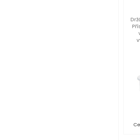
Drž
Pří
v
Ce