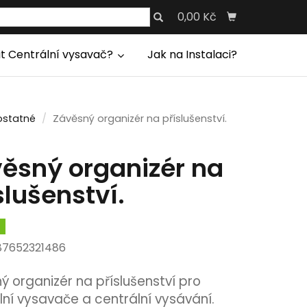
0,00 Kč
it Centrální vysavač?
Jak na Instalaci?
statné
Závěsný organizér na příslušenství.
ěsný organizér na
slušenství.
m
87652321486
ý organizér na příslušenství pro
lní vysavače a centrální vysávání.