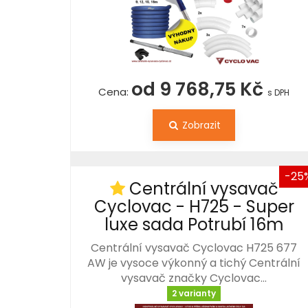
od 9 768,75 Kč
Cena:
s DPH
Zobrazit
-25
Centrální vysavač
Cyclovac - H725 - Super
luxe sada Potrubí 16m
Centrální vysavač Cyclovac H725 677
AW je vysoce výkonný a tichý Centrální
vysavač značky Cyclovac…
2 varianty