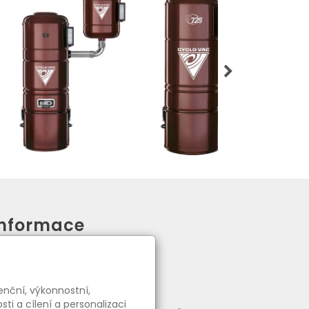
Informace
●
O nás
●
Ceny dopravy a platby
●
Obchodní podmínky
enční, výkonnostní,
●
Reklamační řád
i a cílení a personalizaci