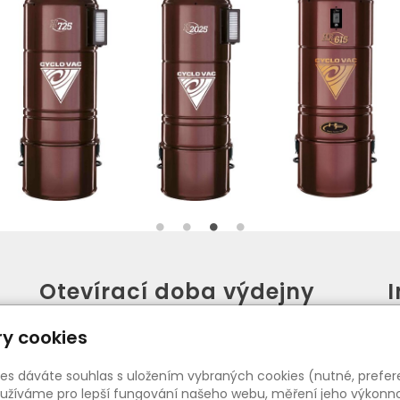
Otevírací doba výdejny
PO - PÁ:
08:00 - 16:30
y cookies
SO:
08:00 - 11:00
ies dáváte souhlas s uložením vybraných cookies (nutné, prefer
žíváme pro lepší fungování našeho webu, měření jeho výkonnost