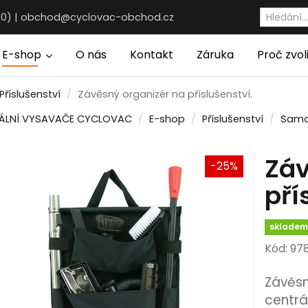
30) |
obchod@cyclovac-obchod.cz
E-shop
O nás
Kontakt
Záruka
Proč zvol
Příslušenství
Závěsný organizér na příslušenství.
ÁLNÍ VYSAVAČE CYCLOVAC
E-shop
Příslušenství
Samo
Záv
-25%
pří
sklade
Kód: 97
Závěsn
centrá