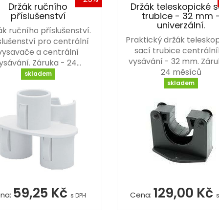
Držák ručního
Držák teleskopické s
příslušenství
trubice - 32 mm 
univerzální.
ák ručního příslušenství.
Praktický držák telesko
slušenství pro centrální
sací trubice centráln
vysavače a centrální
vysávání - 32 mm. Záru
ysávání. Záruka - 24…
24 měsíců
skladem
skladem
59,25 Kč
129,00 Kč
na:
Cena:
s DPH