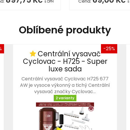
a:
Cena:
s DPH
s
Oblíbené produkty
%
-25%
Centrální vysavač
Cyclovac - H725 - Super
luxe sada
Centrální vysavač Cyclovac H725 677
AW je vysoce výkonný a tichý Centrální
vysavač značky Cyclovac…
2 varianty