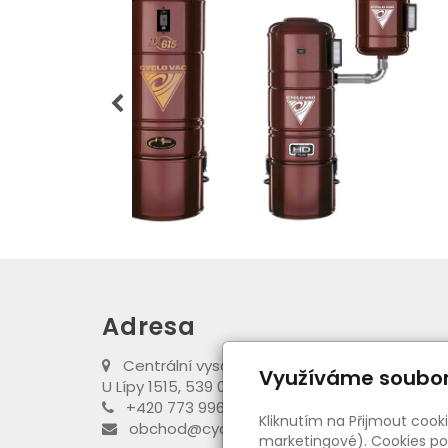
Adresa
Centrální vysavače Cyclovac
Využíváme soubor
U Lípy 1515, 539 01 Hlinsko
+420 773 996 089
Kliknutím na Přijmout cook
obchod@cyclovac-obchod.cz
marketingové). Cookies pou