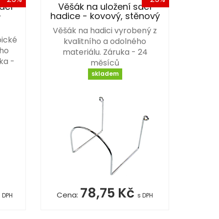
ací
Věšák na uložení sací
-
hadice - kovový, stěnový
Věšák na hadici vyrobený z
pické
kvalitního a odolného
ího
materiálu. Záruka - 24
ka -
měsíců
skladem
78,75 Kč
Cena:
s DPH
s DPH