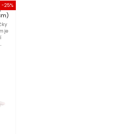
-25%
e
 cm)
čky
m je
í
…