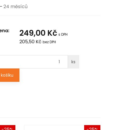
-
24 měsíců
ena:
249,00 Kč
s DPH
205,50 Kč
bez DPH
ks
košíku
-25%
-25%