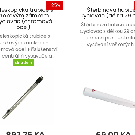
-25%
leskopická trubice s
Štěrbinová hubic
krokovým zámkem
Cyclovac (délka 29
yclovac (chromová
Štěrbinová hubice zna
ocel)
Cyclovac s délkou 29 c
eleskopická trubice s
určená pro centráln
krokovým zámkem -
vysávání veškerých
mová ocel. Příslušenství
 centrální vysavače a…
skladem
897,75 Kč
69,00 Kč