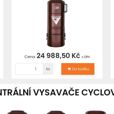
24 988,50 Kč
Cena:
s DPH
ks
Do košíku
NTRÁLNÍ VYSAVAČE CYCLO