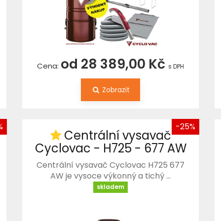
od 28 389,00 Kč
Cena:
s DPH
Zobrazit
%
-25%
Centrální vysavač
Cyclovac - H725 - 677 AW
Centrální vysavač Cyclovac H725 677
AW je vysoce výkonný a tichý …
skladem