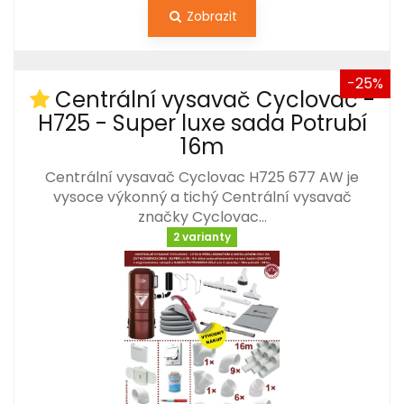
Zobrazit
-25%
Centrální vysavač Cyclovac -
H725 - Super luxe sada Potrubí
16m
Centrální vysavač Cyclovac H725 677 AW je
vysoce výkonný a tichý Centrální vysavač
značky Cyclovac…
2 varianty