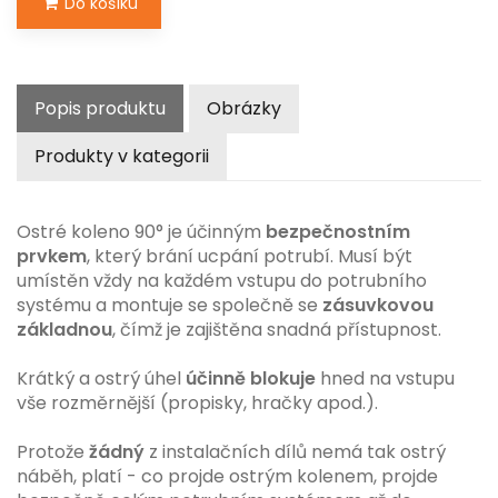
Do košíku
Popis produktu
Obrázky
Produkty v kategorii
Ostré koleno 90° je účinným
bezpečnostním
prvkem
, který brání ucpání potrubí. Musí být
umístěn vždy na každém vstupu do potrubního
systému a montuje se společně se
zásuvkovou
základnou
, čímž je zajištěna snadná přístupnost.
Krátký a ostrý úhel
účinně blokuje
hned na vstupu
vše rozměrnější (propisky, hračky apod.).
Protože
žádný
z instalačních dílů nemá tak ostrý
náběh, platí - co projde ostrým kolenem, projde