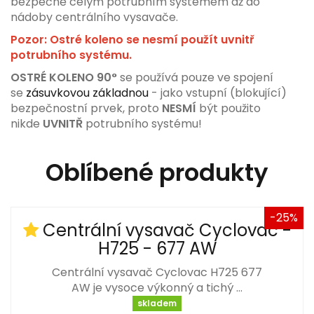
bezpečně celým potrubním systémem až do
nádoby centrálního vysavače.
Pozor: Ostré koleno se nesmí použít uvnitř
potrubního systému.
OSTRÉ KOLENO 90°
se používá pouze ve spojení
se
zásuvkovou základnou
- jako vstupní (blokující)
bezpečnostní prvek, proto
NESMÍ
být použito
nikde
UVNITŘ
potrubního systému!
Oblíbené produkty
-25%
Centrální vysavač Cyclovac -
H725 - 677 AW
Centrální vysavač Cyclovac H725 677
AW je vysoce výkonný a tichý …
skladem