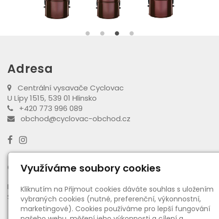
Adresa
Centrální vysavače Cyclovac
U Lípy 1515, 539 01 Hlinsko
+420 773 996 089
obchod@cyclovac-obchod.cz
Otevírací doba výdejny
Využíváme soubory cookies
PO - PÁ:
08:00 - 16:30
Kliknutím na Přijmout cookies dáváte souhlas s uložením
SO:
08:00 - 11:00
vybraných cookies (nutné, preferenční, výkonnostní,
marketingové). Cookies používáme pro lepší fungování
našeho webu, měření jeho výkonnosti a cílení a