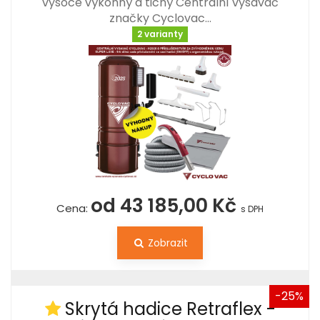
vysoce výkonný a tichý Centrální vysavač
značky Cyclovac…
2 varianty
od 43 185,00 Kč
Cena:
s DPH
Zobrazit
-25%
Skrytá hadice Retraflex -