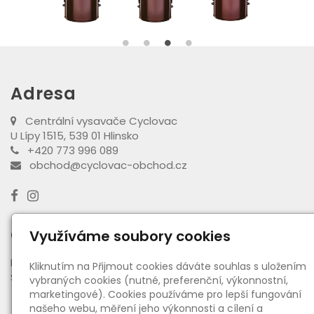
Adresa
Centrální vysavače Cyclovac
U Lípy 1515, 539 01 Hlinsko
+420 773 996 089
obchod@cyclovac-obchod.cz
Otevírací doba výdejny
Využíváme soubory cookies
PO - PÁ:
08:00 - 16:30
Kliknutím na Přijmout cookies dáváte souhlas s uložením
SO:
08:00 - 11:00
vybraných cookies (nutné, preferenční, výkonnostní,
marketingové). Cookies používáme pro lepší fungování
našeho webu, měření jeho výkonnosti a cílení a