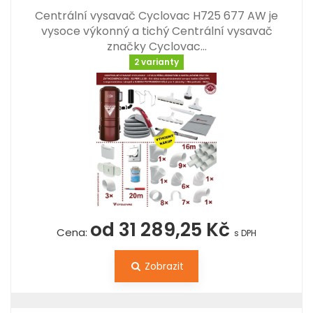
Centrální vysavač Cyclovac H725 677 AW je
vysoce výkonný a tichý Centrální vysavač
značky Cyclovac…
2 varianty
od 31 289,25 Kč
Cena:
s DPH
Zobrazit