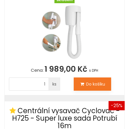
skladem
1 989,00 Kč
Cena:
s DPH
ks
Do košíku
-25%
Centrální vysavač Cyclovac -
H725 - Super luxe sada Potrubí
16m