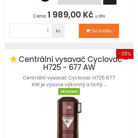
1 989,00 Kč
Cena:
s DPH
ks
Do košíku
-25%
Centrální vysavač Cyclovac -
H725 - 677 AW
Centrální vysavač Cyclovac H725 677
AW je vysoce výkonný a tichý …
skladem