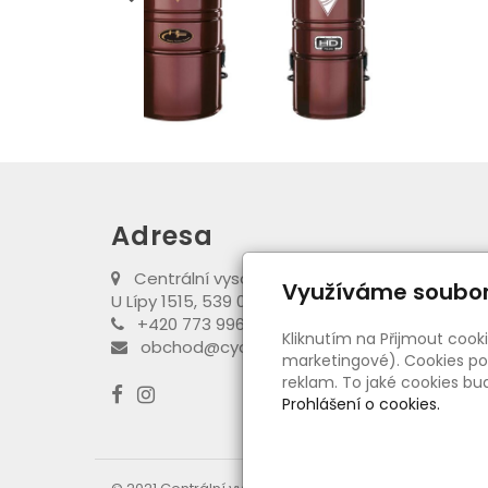
Adresa
Centrální vysavače Cyclovac
Využíváme soubor
U Lípy 1515, 539 01 Hlinsko
+420 773 996 089
Kliknutím na Přijmout cook
obchod@cyclovac-obchod.cz
marketingové). Cookies pou
reklam. To jaké cookies b
Prohlášení o cookies.