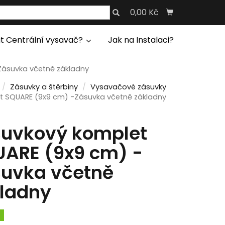
0,00 Kč
it Centrální vysavač?
Jak na Instalaci?
Zásuvka včetně základny
Zásuvky a štěrbiny
Vysavačové zásuvky
t SQUARE (9x9 cm) -Zásuvka včetně základny
suvkový komplet
ARE (9x9 cm) -
uvka včetně
ladny
m