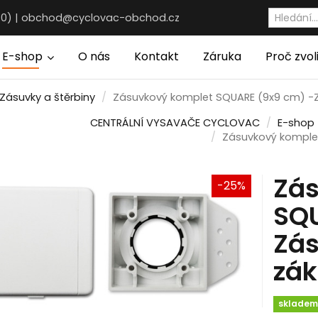
30) |
obchod@cyclovac-obchod.cz
E-shop
O nás
Kontakt
Záruka
Proč zvol
Zásuvky a štěrbiny
Zásuvkový komplet SQUARE (9x9 cm) -
CENTRÁLNÍ VYSAVAČE CYCLOVAC
E-shop
Zásuvkový komple
Zá
-25%
SQU
Zás
zák
sklade