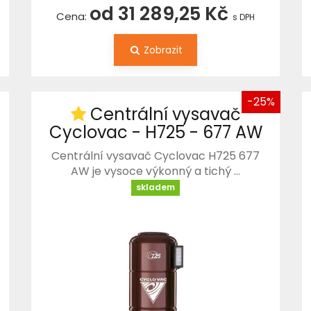
od 31 289,25 Kč
Cena:
s DPH
Zobrazit
-25%
Centrální vysavač
Cyclovac - H725 - 677 AW
Centrální vysavač Cyclovac H725 677
AW je vysoce výkonný a tichý …
skladem