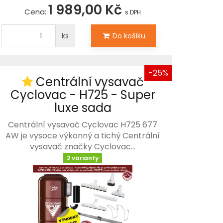
1 989,00 Kč
Cena:
s DPH
ks
Do košíku
-25%
Centrální vysavač
Cyclovac - H725 - Super
luxe sada
Centrální vysavač Cyclovac H725 677
AW je vysoce výkonný a tichý Centrální
vysavač značky Cyclovac…
2 varianty