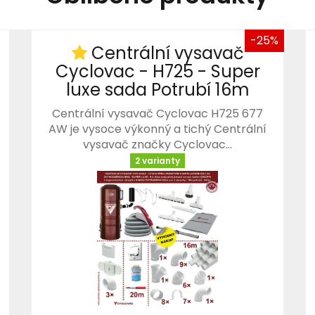
-25%
Centrální vysavač
Cyclovac - H725 - Super
luxe sada Potrubí 16m
Centrální vysavač Cyclovac H725 677
AW je vysoce výkonný a tichý Centrální
vysavač značky Cyclovac…
2 varianty