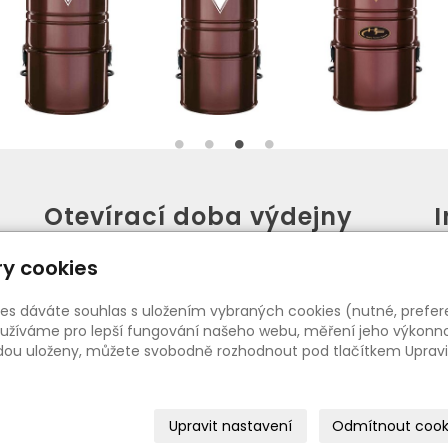
Otevírací doba výdejny
PO - PÁ:
08:00 - 16:30
y cookies
SO:
08:00 - 11:00
ies dáváte souhlas s uložením vybraných cookies (nutné, prefer
žíváme pro lepší fungování našeho webu, měření jeho výkonnost
udou uloženy, můžete svobodně rozhodnout pod tlačítkem Upravi
Upravit nastavení
Odmítnout cook