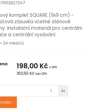
787652827247
ový komplet SQUARE (9x9 cm) -
čová zásuvka včetně stěnové
ny. Instalační materiál pro centrální
če a centrální vysávání.
-
24 měsíců
ena:
198,00 Kč
s DPH
163,50 Kč
bez DPH
ks
košíku