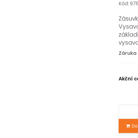
Kód: 9
Zásuvk
Vysava
základ
vysava
Záruka 
Akční c
Do 