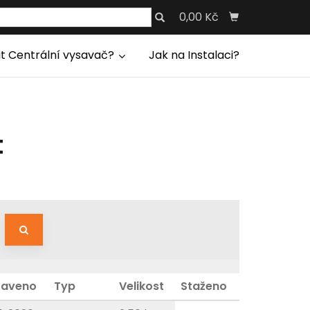
0,00 Kč
it Centrální vysavač?
Jak na Instalaci?
t
Hledat
raveno
Typ
Velikost
Staženo