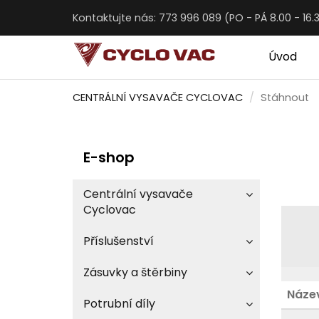
Kontaktujte nás: 773 996 089 (PO - PÁ 8.00 - 16.
Úvod
CENTRÁLNÍ VYSAVAČE CYCLOVAC
Stáhnout
E-shop
Centrální vysavače
Cyclovac
Příslušenství
Zásuvky a štěrbiny
Náze
Potrubní díly