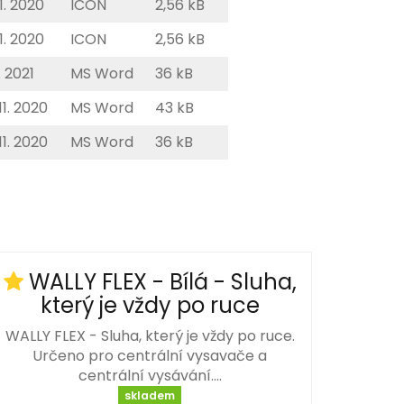
11. 2020
ICON
2,56 kB
11. 2020
ICON
2,56 kB
3. 2021
MS Word
36 kB
11. 2020
MS Word
43 kB
11. 2020
MS Word
36 kB
WALLY FLEX - Bílá - Sluha,
který je vždy po ruce
WALLY FLEX - Sluha, který je vždy po ruce.
Určeno pro centrální vysavače a
centrální vysávání.…
skladem