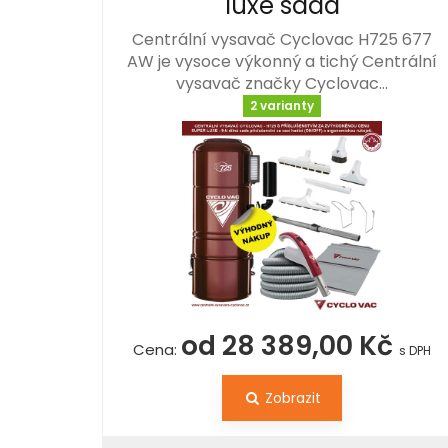
luxe sada
Centrální vysavač Cyclovac H725 677
AW je vysoce výkonný a tichý Centrální
vysavač značky Cyclovac…
2 varianty
od 28 389,00 Kč
Cena:
s DPH
Zobrazit