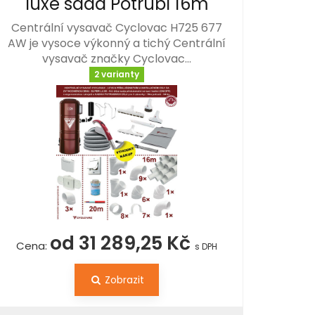
luxe sada Potrubí 16m
Centrální vysavač Cyclovac H725 677
AW je vysoce výkonný a tichý Centrální
vysavač značky Cyclovac…
2 varianty
od 31 289,25 Kč
Cena:
s DPH
Zobrazit