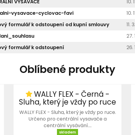
RÁLNÍ VYSAVAČE
10. 
alni-vysavace-cyclovac-favi
10. 
vý formulář k odstoupení od kupní smlouvy
11. 
lani_souhlasu
27. 
vý formulář k odstoupení
26. 
Oblíbené produkty
WALLY FLEX - Černá -
Sluha, který je vždy po ruce
WALLY FLEX - Sluha, který je vždy po ruce.
Určeno pro centrální vysavače a
centrální vysávání.…
skladem