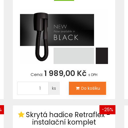
1 989,00 Kč
Cena:
s DPH
ks
Do košíku
%
-25%
Skrytá hadice Retraflex -
instalační komplet