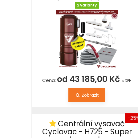
2 varianty
od 43 185,00 Kč
Cena:
s DPH
Zobrazit
-25
Centrální vysavač
Cyclovac - H725 - Super