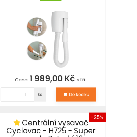
1 989,00 Kč
Cena:
s DPH
ks
Do košíku
-25%
Centrální vysavač
Cyclovac - H725 - Super