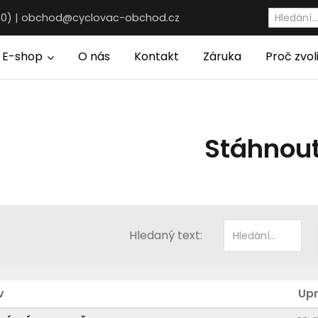
30) |
obchod@cyclovac-obchod.cz
E-shop
O nás
Kontakt
Záruka
Proč zvol
Stáhnou
Hledaný text:
v
Up