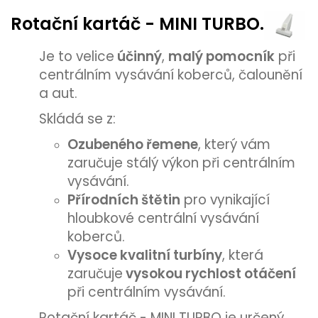
Rotační kartáč - MINI TURBO.
Je to velice
účinný
,
malý pomocník
při
centrálním vysávání koberců, čalounění
a aut.
Skládá se z:
Ozubeného řemene
, který vám
zaručuje stálý výkon při centrálním
vysávání.
Přírodních štětin
pro vynikající
hloubkové centrální vysávání
koberců.
Vysoce kvalitní turbíny
, která
zaručuje
vysokou rychlost otáčení
při centrálním vysávání.
Rotační kartáč - MINI TURBO je určený