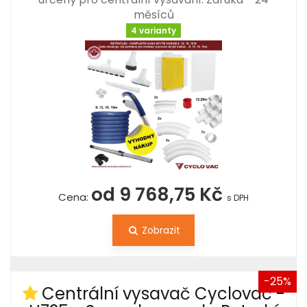
měsíců
4 varianty
od 9 768,75 Kč
Cena:
s DPH
Zobrazit
-25%
Centrální vysavač Cyclovac -