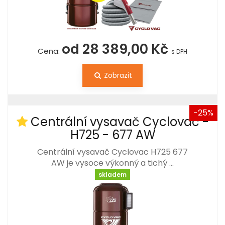
od 28 389,00 Kč
Cena:
s DPH
Zobrazit
-25%
Centrální vysavač Cyclovac -
H725 - 677 AW
Centrální vysavač Cyclovac H725 677
AW je vysoce výkonný a tichý …
skladem