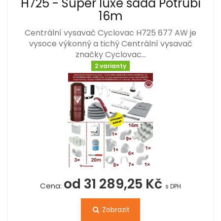
H725 - Super luxe sada Potrubí
16m
Centrální vysavač Cyclovac H725 677 AW je
vysoce výkonný a tichý Centrální vysavač
značky Cyclovac…
2 varianty
od 31 289,25 Kč
Cena:
s DPH
Zobrazit