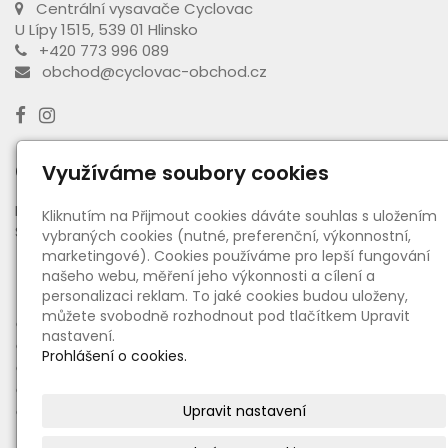
Centrální vysavače Cyclovac
U Lípy 1515, 539 01 Hlinsko
+420 773 996 089
obchod@cyclovac-obchod.cz
Otevírací doba výdejny
Využíváme soubory cookies
PO - PÁ:
08:00 - 16:30
Kliknutím na Přijmout cookies dáváte souhlas s uložením
SO:
08:00 - 11:00
vybraných cookies (nutné, preferenční, výkonnostní,
marketingové). Cookies používáme pro lepší fungování
našeho webu, měření jeho výkonnosti a cílení a
Informace
personalizaci reklam. To jaké cookies budou uloženy,
můžete svobodně rozhodnout pod tlačítkem Upravit
●
O nás
nastavení.
●
Ceny dopravy a platby
Prohlášení o cookies.
●
Obchodní podmínky
●
Reklamační řád
●
Zásady zpracování osobních údajů
Upravit nastavení