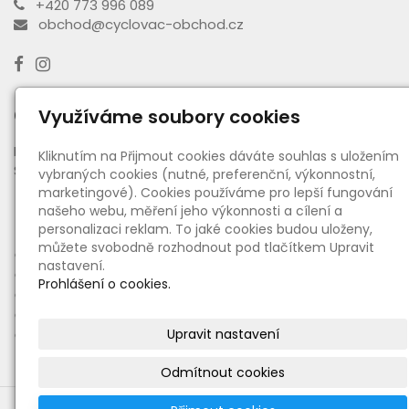
+420 773 996 089
obchod@cyclovac-obchod.cz
Otevírací doba výdejny
Využíváme soubory cookies
PO - PÁ:
08:00 - 16:30
Kliknutím na Přijmout cookies dáváte souhlas s uložením
SO:
08:00 - 11:00
vybraných cookies (nutné, preferenční, výkonnostní,
marketingové). Cookies používáme pro lepší fungování
našeho webu, měření jeho výkonnosti a cílení a
Informace
personalizaci reklam. To jaké cookies budou uloženy,
můžete svobodně rozhodnout pod tlačítkem Upravit
●
O nás
nastavení.
●
Ceny dopravy a platby
Prohlášení o cookies.
●
Obchodní podmínky
●
Reklamační řád
●
Upravit nastavení
Zásady zpracování osobních údajů
Odmítnout cookies