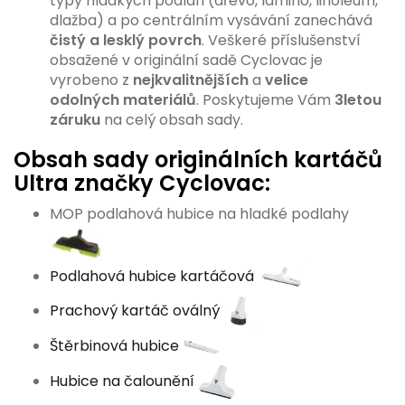
typy hladkých podlah (dřevo, lamino, linoleum,
dlažba) a po centrálním vysávání zanechává
čistý a lesklý povrch
. Veškeré příslušenství
obsažené v originální sadě Cyclovac je
vyrobeno z
nejkvalitnějších
a
velice
odolných
materiálů
. Poskytujeme Vám
3
letou
záruku
na celý obsah sady.
Obsah sady originálních kartáčů
Ultra značky Cyclovac:
MOP podlahová hubice na hladké podlahy
Podlahová hubice kartáčová
Prachový kartáč oválný
Štěrbinová hubice
Hubice na čalounění