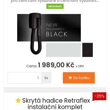
pro centrální vysavače a centrální vysávání.…
skladem
1 989,00 Kč
Cena:
s DPH
ks
Do košíku
-25%
Skrytá hadice Retraflex -
instalační komplet