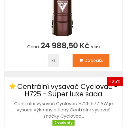
24 988,50 Kč
Cena:
s DPH
ks
Do košíku
-25%
Centrální vysavač Cyclovac -
H725 - Super luxe sada
Centrální vysavač Cyclovac H725 677 AW je
vysoce výkonný a tichý Centrální vysavač
značky Cyclovac…
2 varianty