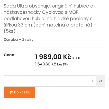
Sada Ultra obsahuje: originální hubice a
nástavceznačky Cyclovac s MOP
podlahovou hubicí na hladké podlahy s
šířkou 33 cm (odnímatelná a pratelná) -
(5ks)
Záruka -
3 roky
Cena:
1 989,00 Kč
s DPH
1 643,80 Kč
bez DPH
ks
Do košíku