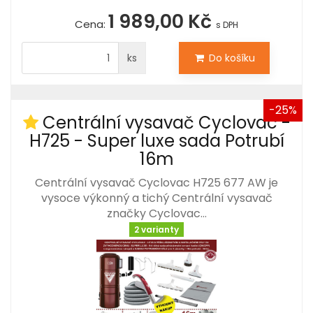
1 989,00 Kč
Cena:
s DPH
ks
Do košíku
-25%
Centrální vysavač Cyclovac -
H725 - Super luxe sada Potrubí
16m
Centrální vysavač Cyclovac H725 677 AW je
vysoce výkonný a tichý Centrální vysavač
značky Cyclovac…
2 varianty