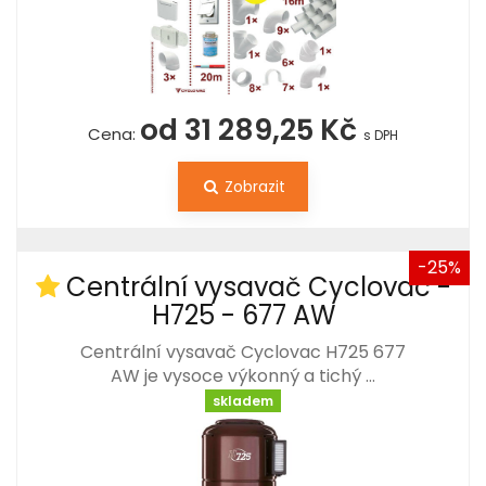
od 31 289,25 Kč
Cena:
s DPH
Zobrazit
-25%
Centrální vysavač Cyclovac -
H725 - 677 AW
Centrální vysavač Cyclovac H725 677
AW je vysoce výkonný a tichý …
skladem