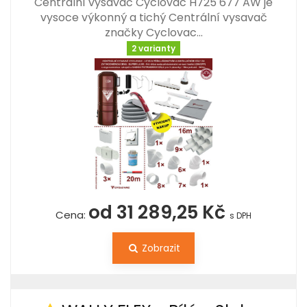
Centrální vysavač Cyclovac H725 677 AW je
vysoce výkonný a tichý Centrální vysavač
značky Cyclovac…
2 varianty
od 31 289,25 Kč
Cena:
s DPH
Zobrazit