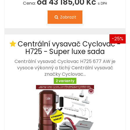
od 43 185,00 Kč
Cena:
s DPH
Zobrazit
-25%
Centrální vysavač Cyclovac -
H725 - Super luxe sada
Centrální vysavač Cyclovac H725 677 AW je
vysoce výkonný a tichý Centrální vysavač
značky Cyclovac…
2 varianty