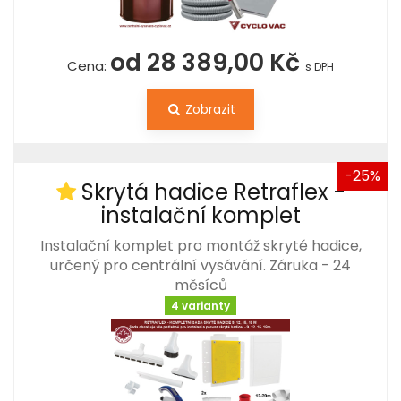
od 28 389,00 Kč
Cena:
s DPH
Zobrazit
-25%
Skrytá hadice Retraflex -
instalační komplet
Instalační komplet pro montáž skryté hadice,
určený pro centrální vysávání. Záruka - 24
měsíců
4 varianty