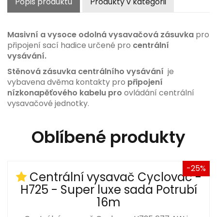
Popis produktu
Produkty v kategorii
Masivní a vysoce odolná vysavačová zásuvka
pro
připojení sací hadice určené pro
centrální
vysávání.
Stěnová zásuvka centrálního vysávání
je
vybavena dvěma kontakty pro
připojení
nízkonapěťového kabelu pro
ovládání centrální
vysavačové jednotky.
Oblíbené produkty
-25%
Centrální vysavač Cyclovac -
H725 - Super luxe sada Potrubí
16m