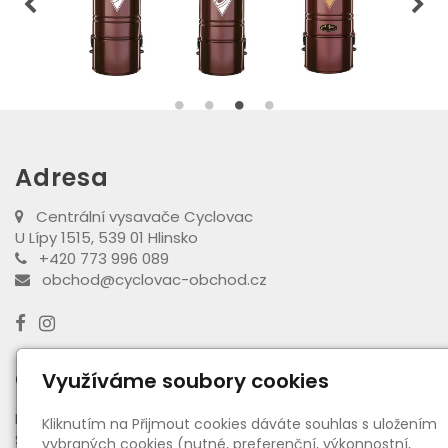
Adresa
Centrální vysavače Cyclovac
U Lípy 1515, 539 01 Hlinsko
+420 773 996 089
obchod@cyclovac-obchod.cz
Otevírací doba výdejny
Využíváme soubory cookies
PO - PÁ:
08:00 - 16:30
Kliknutím na Přijmout cookies dáváte souhlas s uložením
SO:
08:00 - 11:00
vybraných cookies (nutné, preferenční, výkonnostní,