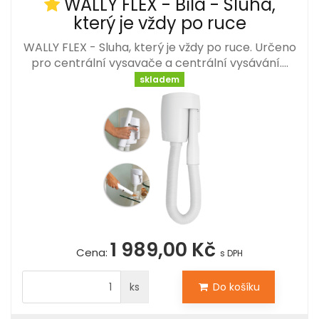
WALLY FLEX - Bílá - Sluha,
který je vždy po ruce
WALLY FLEX - Sluha, který je vždy po ruce. Určeno
pro centrální vysavače a centrální vysávání.…
skladem
1 989,00 Kč
Cena:
s DPH
ks
Do košíku