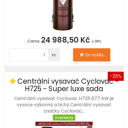
24 988,50 Kč
Cena:
s DPH
ks
Do košíku
-25%
Centrální vysavač Cyclovac -
H725 - Super luxe sada
Centrální vysavač Cyclovac H725 677 AW je
vysoce výkonný a tichý Centrální vysavač
značky Cyclovac…
2 varianty