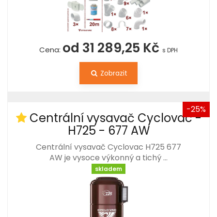
od 31 289,25 Kč
Cena:
s DPH
Zobrazit
-25%
Centrální vysavač Cyclovac -
H725 - 677 AW
Centrální vysavač Cyclovac H725 677
AW je vysoce výkonný a tichý …
skladem