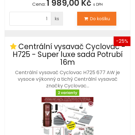
1 989,00 Kč
Cena:
s DPH
ks
Do košíku
-25%
Centrální vysavač Cyclovac -
H725 - Super luxe sada Potrubí
16m
Centrální vysavač Cyclovac H725 677 AW je
vysoce výkonný a tichý Centrální vysavač
značky Cyclovac…
2 varianty