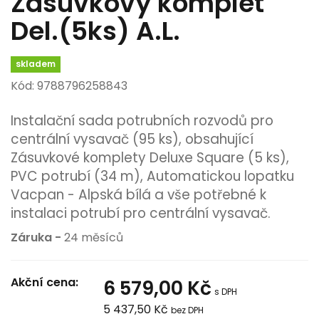
Zásuvkový komplet
Del.(5ks) A.L.
skladem
Kód: 9788796258843
Instalační sada potrubních rozvodů pro
centrální vysavač (95 ks), obsahující
Zásuvkové komplety
Deluxe Square
(5 ks),
PVC potrubí (34 m), Automatickou lopatku
Vacpan - Alpská bílá a vše potřebné k
instalaci potrubí pro centrální vysavač.
Záruka -
24 měsíců
Akční cena:
6 579,00 Kč
s DPH
5 437,50 Kč
bez DPH