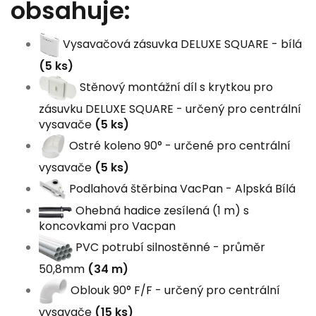
obsahuje:
Vysavačová zásuvka DELUXE SQUARE - bílá
(5 ks)
Stěnový montážní díl s krytkou pro
zásuvku DELUXE SQUARE - určený pro centrální
vysavače
(5 ks)
Ostré koleno 90° - určené pro centrální
vysavače
(5 ks)
Podlahová štěrbina VacPan - Alpská Bílá
Ohebná hadice zesílená (1 m) s
koncovkami pro Vacpan
PVC potrubí silnostěnné - průměr
50,8mm
(34 m)
Oblouk 90° F/F - určený pro centrální
vysavače
(15 ks)