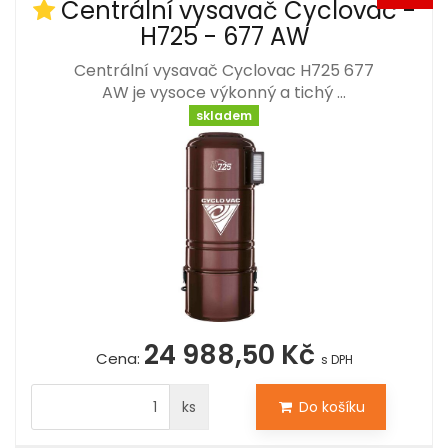
Centrální vysavač Cyclovac -
H725 - 677 AW
Centrální vysavač Cyclovac H725 677
AW je vysoce výkonný a tichý …
skladem
24 988,50 Kč
Cena:
s DPH
ks
Do košíku