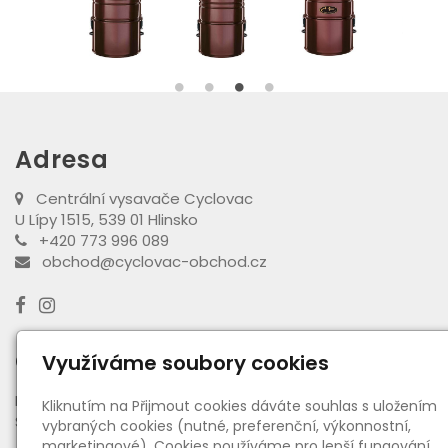
Adresa
Centrální vysavače Cyclovac
U Lípy 1515, 539 01 Hlinsko
+420 773 996 089
obchod@cyclovac-obchod.cz
Otevírací doba výdejny
Využíváme soubory cookies
PO - PÁ:
08:00 - 16:30
Kliknutím na Přijmout cookies dáváte souhlas s uložením
SO:
08:00 - 11:00
vybraných cookies (nutné, preferenční, výkonnostní,
marketingové). Cookies používáme pro lepší fungování