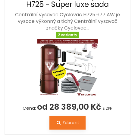
H725 - Super luxe sada
Centrální vysavač Cyclovac H725 677 AW je
vysoce výkonný a tichý Centrální vysavač
značky Cyclovac…
2 varianty
od 28 389,00 Kč
Cena:
s DPH
Zobrazit