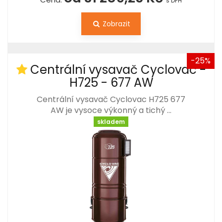
s DPH
Zobrazit
-25%
Centrální vysavač Cyclovac -
H725 - 677 AW
Centrální vysavač Cyclovac H725 677
AW je vysoce výkonný a tichý …
skladem