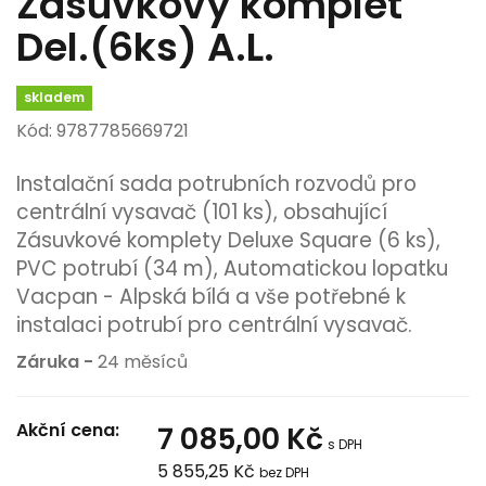
Zásuvkový komplet
Del.(6ks) A.L.
skladem
Kód: 9787785669721
Instalační sada potrubních rozvodů pro
centrální vysavač (101 ks), obsahující
Zásuvkové komplety
Deluxe Square
(6 ks),
PVC potrubí (34 m), Automatickou lopatku
Vacpan - Alpská bílá a vše potřebné k
instalaci potrubí pro centrální vysavač.
Záruka -
24 měsíců
Akční cena:
7 085,00 Kč
s DPH
5 855,25 Kč
bez DPH