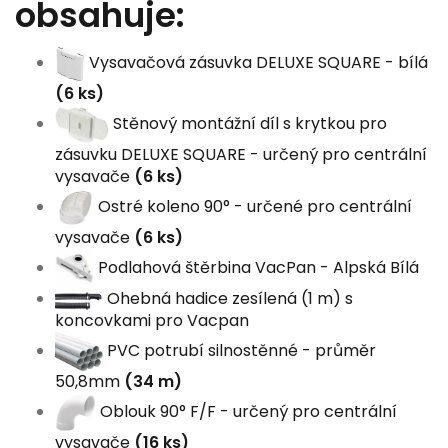
obsahuje:
Vysavačová zásuvka DELUXE SQUARE - bílá
(6 ks)
Stěnový montážní díl s krytkou pro
zásuvku DELUXE SQUARE - určený pro centrální
vysavače
(6 ks)
Ostré koleno 90° - určené pro centrální
vysavače
(6 ks)
Podlahová štěrbina VacPan - Alpská Bílá
Ohebná hadice zesílená (1 m) s
koncovkami pro Vacpan
PVC potrubí silnostěnné - průměr
50,8mm
(34 m)
Oblouk 90° F/F - určený pro centrální
vysavače
(16 ks)