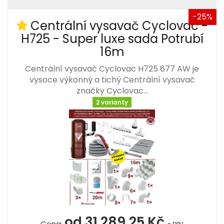
-25%
Centrální vysavač Cyclovac -
H725 - Super luxe sada Potrubí
16m
Centrální vysavač Cyclovac H725 677 AW je
vysoce výkonný a tichý Centrální vysavač
značky Cyclovac…
2 varianty
od 31 289,25 Kč
Cena: