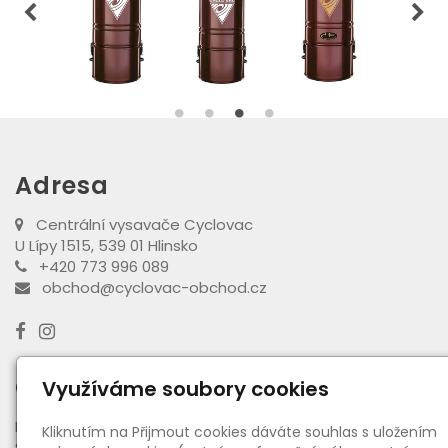
Adresa
Centrální vysavače Cyclovac
U Lípy 1515, 539 01 Hlinsko
+420 773 996 089
obchod@cyclovac-obchod.cz
Otevírací doba výdejny
Využíváme soubory cookies
PO - PÁ:
08:00 - 16:30
Kliknutím na Přijmout cookies dáváte souhlas s uložením
SO:
08:00 - 11:00