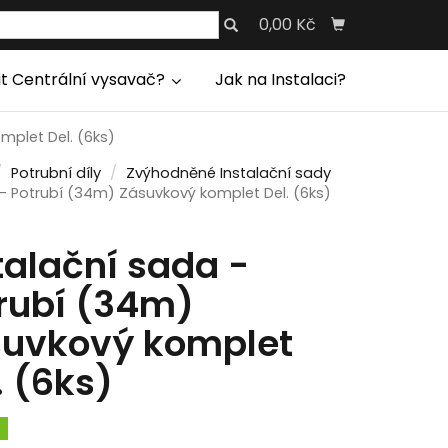
0,00 Kč
it Centrální vysavač?
Jak na Instalaci?
mplet Del. (6ks)
Potrubní díly
Zvýhodněné Instalační sady
 - Potrubí (34m) Zásuvkový komplet Del. (6ks)
talační sada -
rubí (34m)
suvkový komplet
. (6ks)
m