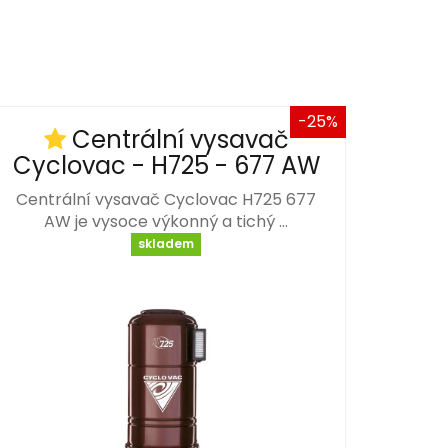
-25%
Centrální vysavač
Cyclovac - H725 - 677 AW
Centrální vysavač Cyclovac H725 677
AW je vysoce výkonný a tichý …
skladem