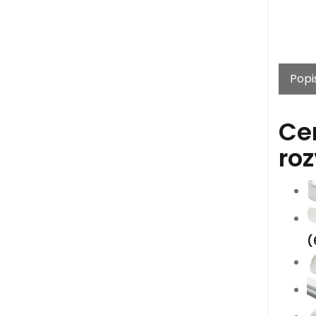
Popi
Ce
ro
(