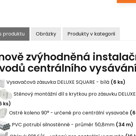
s produktu
Obrázky
Produkty v kategorii
nově zvýhodněná instalač
zvodů centrálního vysáván
Vysavačová zásuvka DELUXE SQUARE - bílá
(6 ks)
Stěnový montážní díl s krytkou pro zásuvku DELUX
6 ks)
Ostré koleno 90° - určené pro centrální vysavače
(6
PVC potrubí silnostěnné - průměr 50,8mm
(34 m)