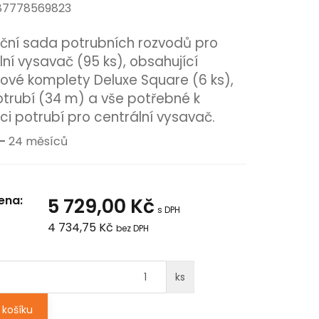
787778569823
ační sada potrubních rozvodů pro
lní vysavač (95 ks), obsahující
kové komplety
Deluxe Square
(6 ks),
trubí (34 m) a vše potřebné k
aci potrubí pro centrální vysavač.
-
24 měsíců
ena:
5 729,00 Kč
s DPH
4 734,75 Kč
bez DPH
ks
košíku