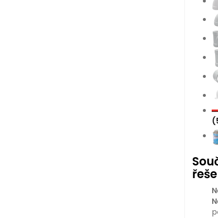
(
Souč
řeše
N
N
p