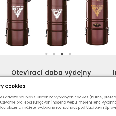
Otevírací doba výdejny
PO - PÁ:
08:00 - 16:30
y cookies
SO:
08:00 - 11:00
ies dáváte souhlas s uložením vybraných cookies (nutné, prefer
žíváme pro lepší fungování našeho webu, měření jeho výkonnost
udou uloženy, můžete svobodně rozhodnout pod tlačítkem Upravi