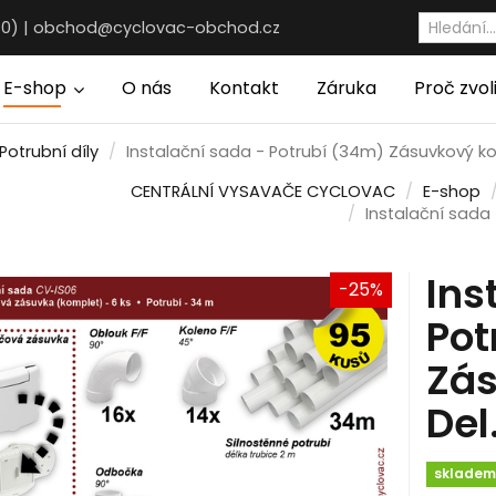
30) |
obchod@cyclovac-obchod.cz
E-shop
O nás
Kontakt
Záruka
Proč zvol
Potrubní díly
Instalační sada - Potrubí (34m) Zásuvkový ko
CENTRÁLNÍ VYSAVAČE CYCLOVAC
E-shop
Instalační sada
Ins
-25%
Pot
Zá
Del
sklade