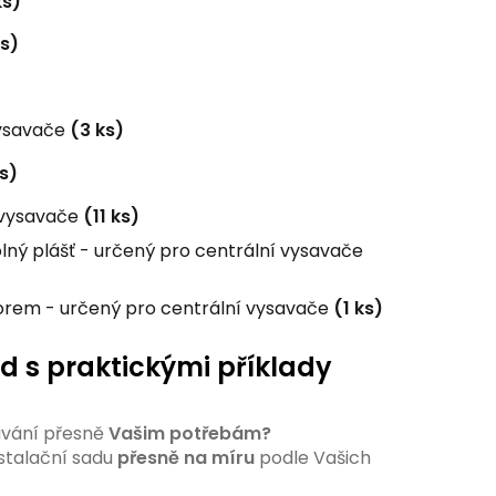
ks)
ks)
vysavače
(3 ks)
s)
 vysavače
(11 ks)
ný plášť - určený pro centrální vysavače
torem - určený pro centrální vysavače
(1 ks)
od s praktickými příklady
ávání přesně
Vašim potřebám?
stalační sadu
přesně na míru
podle Vašich