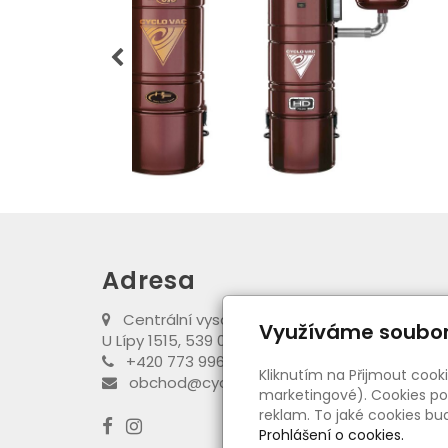
Adresa
Centrální vysavače Cyclovac
Využíváme soubor
U Lípy 1515, 539 01 Hlinsko
+420 773 996 089
Kliknutím na Přijmout cook
obchod@cyclovac-obchod.cz
marketingové). Cookies pou
reklam. To jaké cookies b
Prohlášení o cookies.