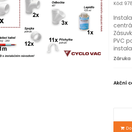
Kód: 9
Instal
centrá
Zásuv
PVC po
instal
Záruka 
Akční c
Do 