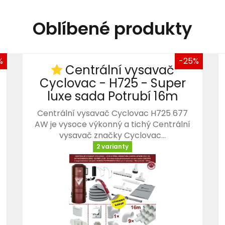
Oblíbené produkty
%
-25%
Centrální vysavač
Cyclovac - H725 - Super
luxe sada Potrubí 16m
Centrální vysavač Cyclovac H725 677
AW je vysoce výkonný a tichý Centrální
vysavač značky Cyclovac…
2 varianty