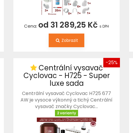
od 31 289,25 Kč
Cena:
s DPH
Zobrazit
-25%
Centrální vysavač
Cyclovac - H725 - Super
luxe sada
Centrální vysavač Cyclovac H725 677
AW je vysoce výkonný a tichý Centrální
vysavač značky Cyclovac…
2 varianty