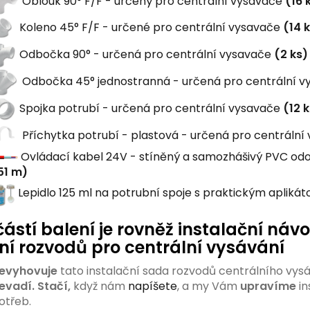
Oblouk 90° F/F - určený pro centrální vysavače
(16 
Koleno 45° F/F - určené pro centrální vysavače
(14 
Odbočka 90° - určená pro centrální vysavače
(2 ks)
Odbočka 45° jednostranná - určená pro centrální 
Spojka potrubí - určená pro centrální vysavače
(12 k
Příchytka potrubí - plastová - určená pro centrální
Ovládací kabel 24V - stíněný a samozhášivý PVC odol
51 m)
Lepidlo 125 ml na potrubní spoje s praktickým apliká
ástí balení je rovněž instalační náv
ní rozvodů pro centrální vysávání
evyhovuje
tato instalační sada rozvodů centrálního vys
evadí.
Stačí,
když nám
napíšete
, a my Vám
upravíme
in
otřeb.