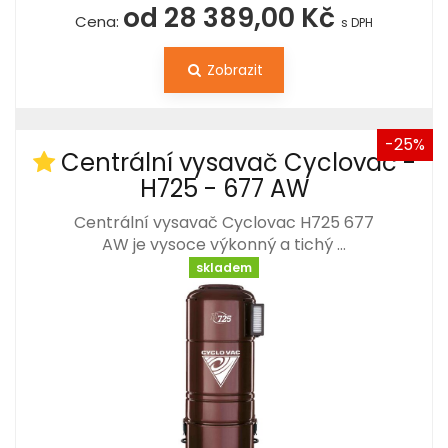
od 28 389,00 Kč
Cena:
s DPH
Zobrazit
-25%
Centrální vysavač Cyclovac -
H725 - 677 AW
Centrální vysavač Cyclovac H725 677
AW je vysoce výkonný a tichý …
skladem