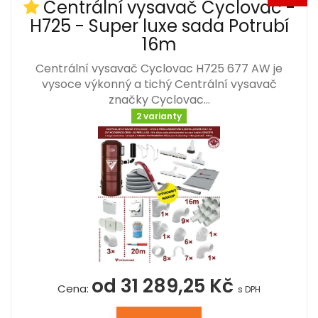
Centrální vysavač Cyclovac -
H725 - Super luxe sada Potrubí
16m
Centrální vysavač Cyclovac H725 677 AW je
vysoce výkonný a tichý Centrální vysavač
značky Cyclovac…
2 varianty
od 31 289,25 Kč
Cena:
s DPH