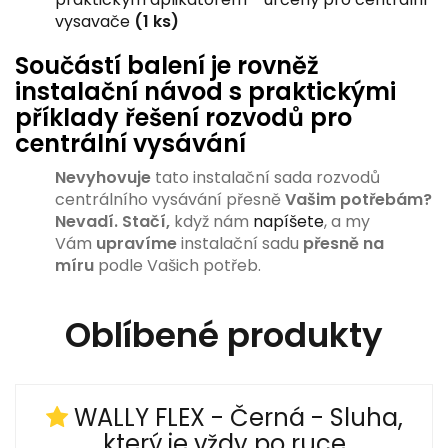
vysavače
(1 ks)
Součástí balení je rovněž
instalační návod s praktickými
příklady řešení rozvodů pro
centrální vysávání
Nevyhovuje
tato instalační sada rozvodů
centrálního vysávání přesně
Vašim potřebám?
Nevadí.
Stačí,
když nám
napíšete
, a my
Vám
upravíme
instalační sadu
přesně na
míru
podle Vašich potřeb.
Oblíbené produkty
WALLY FLEX - Černá - Sluha,
který je vždy po ruce