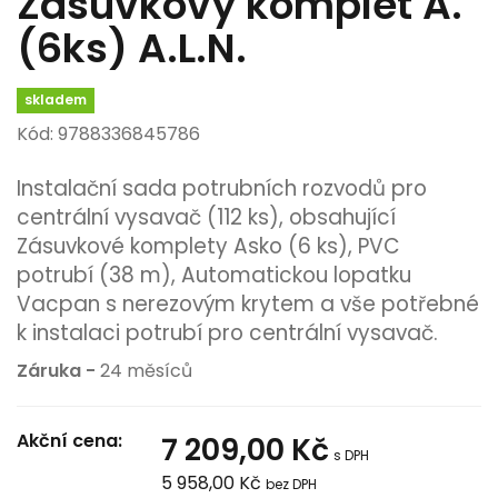
Zásuvkový komplet A.
(6ks) A.L.N.
skladem
Kód: 9788336845786
Instalační sada potrubních rozvodů pro
centrální vysavač (112 ks), obsahující
Zásuvkové komplety Asko (6 ks), PVC
potrubí (38 m), Automatickou lopatku
Vacpan s nerezovým krytem a vše potřebné
k instalaci potrubí pro centrální vysavač.
Záruka -
24 měsíců
Akční cena:
7 209,00 Kč
s DPH
5 958,00 Kč
bez DPH