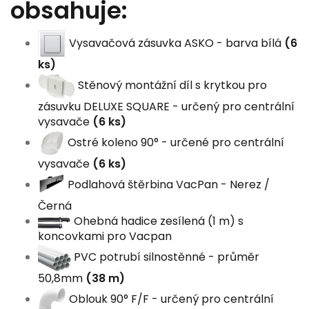
obsahuje:
Vysavačová zásuvka ASKO - barva bílá
(6
ks)
Stěnový montážní díl s krytkou pro
zásuvku DELUXE SQUARE - určený pro centrální
vysavače
(6 ks)
Ostré koleno 90° - určené pro centrální
vysavače
(6 ks)
Podlahová štěrbina VacPan - Nerez /
Černá
Ohebná hadice zesílená (1 m) s
koncovkami pro Vacpan
PVC potrubí silnostěnné - průměr
50,8mm
(38 m)
Oblouk 90° F/F - určený pro centrální