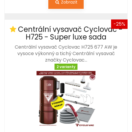
Zobrazit
-25%
Centrální vysavač Cyclovac -
H725 - Super luxe sada
Centrální vysavač Cyclovac H725 677 AW je
vysoce výkonný a tichý Centrální vysavač
značky Cyclovac…
2 varianty