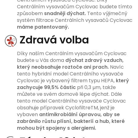
Centrálním vysavačům Cyclovac budete tímto
způsobem
snadněji dýchat.
Tento výjimečný
systém filtrace Centrálních vysavačů Cyclovac
máme patentovaný.
Zdravá volba
Díky naším Centrálním vysavačům Cyclovac
budete u Vás doma
dýchat zdravý vzduch,
který neobsahuje roztoče ani prach.
Navíc
tento hybridní model Centrálního vysavače
Cyclovac je vybavený filtrem typu HEPA,
který
zachycuje 99,5% částic
při 0,3 µm, takže
můžete ve svém domově lépe dýchat. Dále
tento model Centrálního vysavače Cyclovac
obsahuje přípravek CyclofiltreTM, jenž je
vybaven
antimikrobiální úpravou, aby se
zabránilo růstu plísní, bakterií a hub, které
mohou být spojeny s alergiemi.