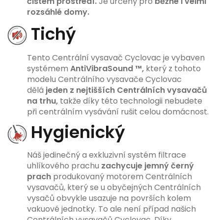
čistém prostředí.
Je určený pro
běžné i velmi
rozsáhlé domy.
Tichý
Tento Centrální vysavač Cyclovac je vybaven
systémem
AntiVibraSound ™,
který z tohoto
modelu Centrálního vysavače Cyclovac
dělá
jeden z nejtišších Centrálních vysavačů
na trhu,
takže díky této technologii nebudete
při centrálním vysávání rušit celou domácnost.
Hygienický
Náš jedinečný a exkluzivní systém filtrace
uhlíkového prachu
zachycuje jemný černý
prach
produkovaný motorem Centrálních
vysavačů, který se u obyčejných Centrálních
vysačů obvykle usazuje na površích kolem
vakuové jednotky. To ale není případ našich
Centrálních vysavačů Cyclovac. Díky