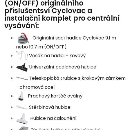
(ON/OFF) originálního
příslušentsví Cyclovac a
instalační komplet pro centrální
vysávání:
Originální sací hadice Cyclovac 9.1 m
nebo 10.7 m (ON/OFF)
Věšák na hadici - kovový
Univerzální podlahová hubice
Teleskopická trubice s krokovým zámkem
- chromová ocel
Prachový kartáč oválný
Štěrbinová hubice
Hubice na čalounění
Závěsná taška na příslušenství