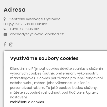
Adresa
Centrální vysavače Cyclovac
U Lípy 1515, 539 01 Hlinsko
+420 773 996 089
obchod@cyclovac-obchod.cz
Otevírací doba výdejny
Využíváme soubory cookies
PO - PÁ:
08:00 - 16:30
Kliknutím na Přijmout cookies dáváte souhlas s uložením
SO:
08:00 - 11:00
vybraných cookies (nutné, preferenční, výkonnostní,
marketingové). Cookies používáme pro lepší fungování
našeho webu, měření jeho výkonnosti a cílení a
Informace
personalizaci reklam. To jaké cookies budou uloženy,
můžete svobodně rozhodnout pod tlačítkem Upravit
●
O nás
nastavení.
●
Ceny dopravy a platby
Prohlášení o cookies.
●
Obchodní podmínky