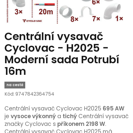
Centrální vysavač
Cyclovac - H2025 -
Moderní sada Potrubí
16m
na cestě
Kód: 9747842364754
Centrální vysavač Cyclovac H2025
695 AW
je
vysoce výkonný
a
tichý
Centrální vysavač
značky Cyclovac s
příkonem 2198 W
.
Centrální vysavač Cyclovac H2025 má