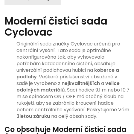
Moderní čisticí sada
Cyclovac
Originální sada značky Cyclovac určená pro
centrální vysání. Tato sada je optimálně
nakonfigurována tak, aby vyhovovala
potřebám každodenního čištění, obsahuje
univerzální podlahovou hubici na
koberce a
podlahy
. Veškeré příslušenství obsažené v
sadě je vyrobeno z
nejkvalitnějších
a
velice
odolných
materiálů
. Sací hadice 9.1 m nebo 10.7
m se spínačem ON / OFF má otočný kloub na
rukojeti, aby se zabránilo kroucení hadice
během centrálního vysávání. Poskytujeme Vám
3
letou záruku
na celý obsah sady.
Co obsahuje Moderní čisticí sada