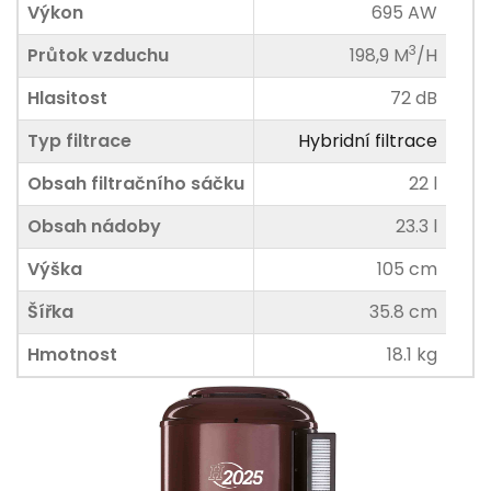
Výkon
695 AW
3
Průtok vzduchu
198,9
M
/H
Hlasitost
72 dB
Typ filtrace
Hybridní filtrace
Obsah filtračního sáčku
22 l
Obsah nádoby
23.3 l
Výška
105 cm
Šířka
35.8 cm
Hmotnost
18.1 kg