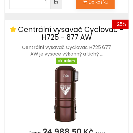
ks
Do košíku
-25%
Centrální vysavač Cyclovac -
H725 - 677 AW
Centrální vysavač Cyclovac H725 677
AW je vysoce výkonný a tichý …
skladem
24 988,50 Kč
Cena: