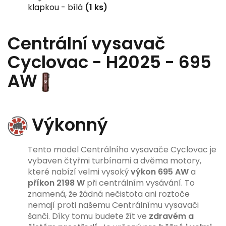
klapkou - bílá
(1 ks)
Centrální vysavač
Cyclovac - H2025 - 695
AW
Výkonný
Tento model Centrálního vysavače Cyclovac je
vybaven čtyřmi turbínami a dvěma motory,
které nabízí velmi vysoký
výkon 695 AW
a
příkon 2198 W
při centrálním vysávání. To
znamená, že žádná nečistota ani roztoče
nemají proti našemu Centrálnímu vysavači
šanči. Díky tomu budete žít ve
zdravém a