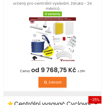
určený pro centrální vysávání. Záruka - 24
měsíců
4 varianty
od 9 768,75 Kč
Cena:
s DPH
Zobrazit
-25%
Centrální vysavač Cyclovac -