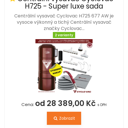
H725 - Super luxe sada
Centrální vysavač Cyclovac H725 677 AW je
vysoce výkonný a tichý Centrální vysavač
značky Cyclovac…
2 varianty
od 28 389,00 Kč
Cena:
s DPH
Zobrazit