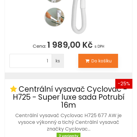
1 989,00 Kč
Cena:
s DPH
ks
Do košíku
-25%
Centrální vysavač Cyclovac -
H725 - Super luxe sada Potrubí
16m
Centrální vysavač Cyclovac H725 677 AW je
vysoce výkonný a tichý Centrální vysavač
značky Cyclovac…
2 varianty