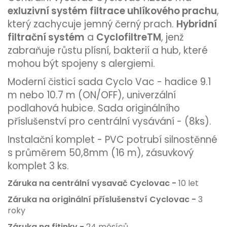
exluzivní systém filtrace uhlíkového prachu
,
který zachycuje jemný černý prach.
Hybridní
filtrační systém
a
CyclofiltreTM
, jenž
zabraňuje růstu plísní, bakterií a hub, které
mohou být spojeny s alergiemi.
Moderní čisticí sada Cyclo Vac - hadice 9.1
m nebo 10.7 m (ON/OFF), univerzální
podlahová hubice. Sada originálního
příslušenství pro centrální vysávání - (8ks).
Instalační komplet - PVC potrubí silnostěnné
s průměrem 50,8mm (16 m), zásuvkový
komplet 3 ks.
Záruka na centrální vysavač Cyclovac -
10 let
Záruka na originální příslušenství Cyclovac -
3
roky
Záruka na fitinky -
24 měsíců