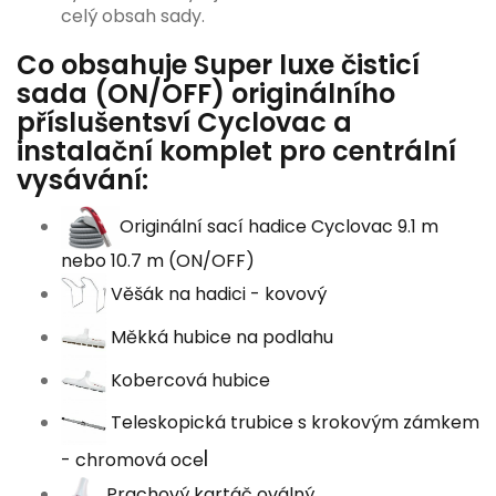
celý obsah sady.
Co obsahuje Super luxe čisticí
sada (ON/OFF) originálního
příslušentsví Cyclovac a
instalační komplet pro centrální
vysávání:
Originální sací hadice Cyclovac 9.1 m
nebo 10.7 m (ON/OFF)
Věšák na hadici - kovový
Měkká hubice na podlahu
Kobercová hubice
Teleskopická trubice s krokovým zámkem
l
- chromová oce
Prachový kartáč oválný