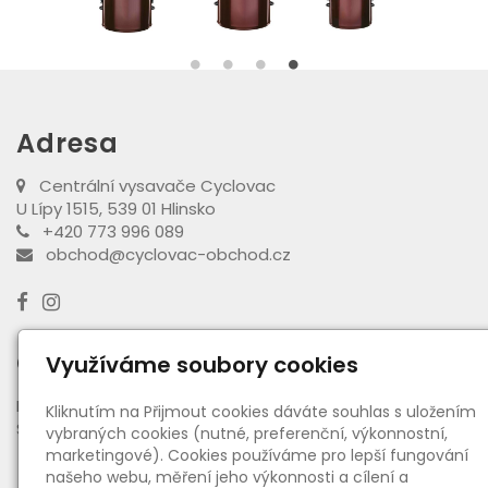
Adresa
Centrální vysavače Cyclovac
U Lípy 1515, 539 01 Hlinsko
+420 773 996 089
obchod@cyclovac-obchod.cz
Otevírací doba výdejny
Využíváme soubory cookies
PO - PÁ:
08:00 - 16:30
Kliknutím na Přijmout cookies dáváte souhlas s uložením
SO:
08:00 - 11:00
vybraných cookies (nutné, preferenční, výkonnostní,
marketingové). Cookies používáme pro lepší fungování
našeho webu, měření jeho výkonnosti a cílení a
Informace