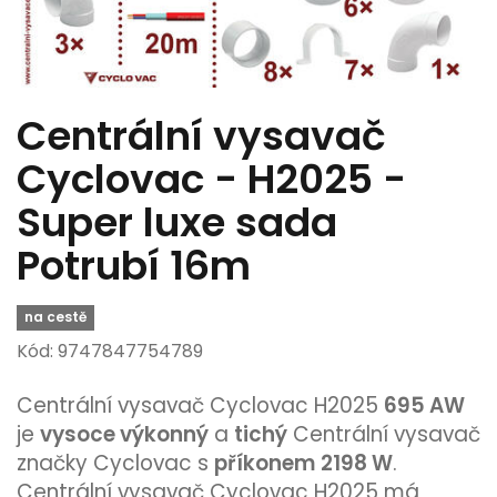
Centrální vysavač
Cyclovac - H2025 -
Super luxe sada
Potrubí 16m
na cestě
Kód: 9747847754789
Centrální vysavač Cyclovac H2025
695 AW
je
vysoce výkonný
a
tichý
Centrální vysavač
značky Cyclovac s
příkonem 2198 W
.
Centrální vysavač Cyclovac H2025 má