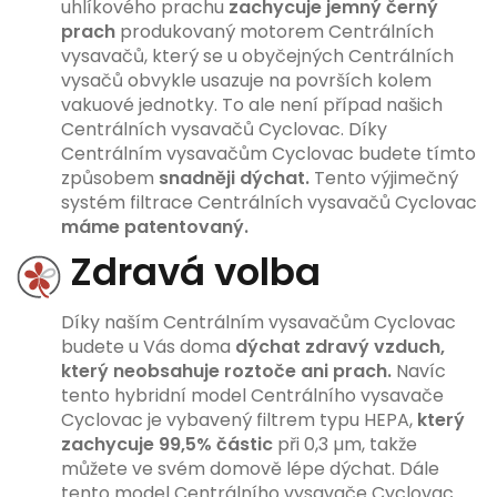
uhlíkového prachu
zachycuje jemný černý
prach
produkovaný motorem Centrálních
vysavačů, který se u obyčejných Centrálních
vysačů obvykle usazuje na površích kolem
vakuové jednotky. To ale není případ našich
Centrálních vysavačů Cyclovac. Díky
Centrálním vysavačům Cyclovac budete tímto
způsobem
snadněji dýchat.
Tento výjimečný
systém filtrace Centrálních vysavačů Cyclovac
máme patentovaný.
Zdravá volba
Díky naším Centrálním vysavačům Cyclovac
budete u Vás doma
dýchat zdravý vzduch,
který neobsahuje roztoče ani prach.
Navíc
tento hybridní model Centrálního vysavače
Cyclovac je vybavený filtrem typu HEPA,
který
zachycuje 99,5% částic
při 0,3 µm, takže
můžete ve svém domově lépe dýchat. Dále
tento model Centrálního vysavače Cyclovac