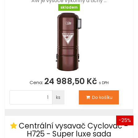
AW je vysoce výkonný a tichý …
skladem
24 988,50 Kč
Cena:
s DPH
ks
Do košíku
-25%
Centrální vysavač Cyclovac -
H725 - Super luxe sada