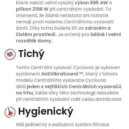
které nabízí velmi vysoký
výkon 695 AW
a
příkon 2198 W
při centrálním vysávání. To
znamená, že žádná nečistota ani roztoče
nemají proti našemu Centrálnímu vysavači
šanči. Díky tomu budete žít ve
zdravém a
čistém prostředí.
Je určený pro
běžné i velmi
rozsáhlé domy.
Tichý
Tento Centrální vysavač Cyclovac je vybaven
systémem
AntiVibraSound ™,
který z tohoto
modelu Centrálního vysavače Cyclovac
dělá
jeden z nejtišších Centrálních vysavačů
na trhu,
takže díky této technologii nebudete
při centrálním vysávání rušit celou domácnost.
Hygienický
Náš jedinečný a exkluzivní systém filtrace