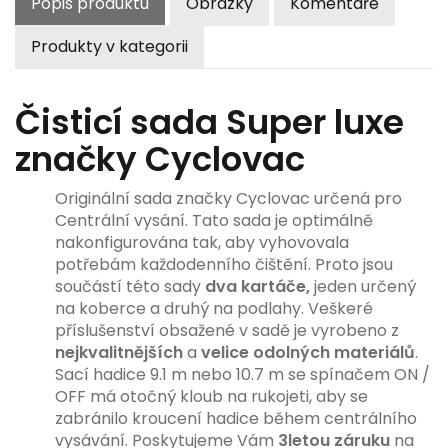
Popis produktu
Obrázky
Komentáře
Produkty v kategorii
Čisticí sada Super luxe
značky Cyclovac
Originální sada značky Cyclovac určená pro
Centrální vysání. Tato sada je optimálně
nakonfigurována tak, aby vyhovovala
potřebám každodenního čištění. Proto jsou
součástí této sady
dva kartáče,
jeden určený
na koberce a druhý na podlahy. Veškeré
příslušenství obsažené v sadě je vyrobeno z
nejkvalitnějších
a
velice odolných materiálů
.
Sací hadice 9.1 m nebo 10.7 m se spínačem ON /
OFF má otočný kloub na rukojeti, aby se
zabránilo kroucení hadice během centrálního
vysávání. Poskytujeme Vám
3letou záruku
na