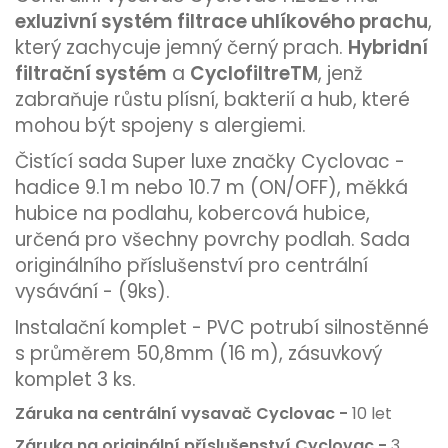
exluzivní systém filtrace uhlíkového prachu
,
který zachycuje jemný černý prach.
Hybridní
filtrační systém
a
CyclofiltreTM
, jenž
zabraňuje růstu plísní, bakterií a hub, které
mohou být spojeny s alergiemi.
Čistící sada Super luxe značky Cyclovac -
hadice 9.1 m nebo 10.7 m (ON/OFF), měkká
hubice na podlahu, kobercová hubice,
určená pro všechny povrchy podlah. Sada
originálního příslušenství pro centrální
vysávání - (9ks).
Instalační komplet - PVC potrubí silnostěnné
s průměrem 50,8mm (16 m), zásuvkový
komplet 3 ks.
Záruka na centrální vysavač Cyclovac -
10 let
Záruka na originální příslušenství Cyclovac -
3