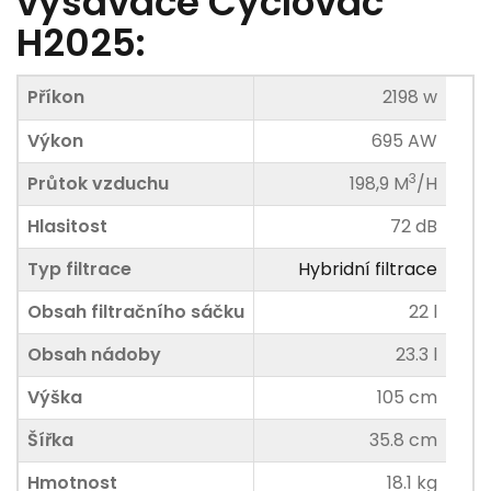
vysavače Cyclovac
H2025:
Příkon
2198 w
Výkon
695 AW
3
Průtok vzduchu
198,9
M
/H
Hlasitost
72 dB
Typ filtrace
Hybridní filtrace
Obsah filtračního sáčku
22 l
Obsah nádoby
23.3 l
Výška
105 cm
Šířka
35.8 cm
Hmotnost
18.1 kg