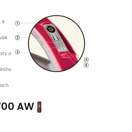
 4
vak
oty a
lního
rach
 700 AW