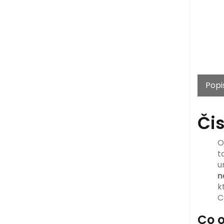
Popi
Čis
O
t
u
n
k
C
Co o