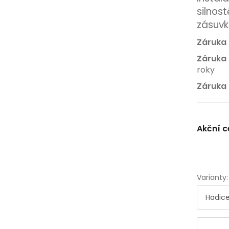
silnos
zásuvk
Záruka 
Záruka 
roky
Záruka 
Akční c
Varianty: