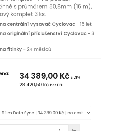
těnné s průměrem 50,8mm (16 m),
ový komplet 3 ks.
na centrální vysavač Cyclovac -
15 let
na originální příslušenství Cyclovac -
3
na fitinky -
24 měsíců
ena:
34 389,00 Kč
s DPH
28 420,50 Kč
bez DPH
ks