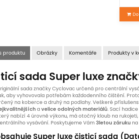
Do 
s produktu
Obrázky
Komentáře
Produkty v k
ticí sada Super luxe znač
riginální sada značky Cyclovac určená pro centrální vys
ak, aby vyhovovala potřebám každodenního čištění. Proto
rčený na koberce a druhý na podlahy. Veškeré příslušens
ejkvalitnějších
a
velice odolných materiálů
. Sací hadice
terý nabízí 4 úrovně výkonu, má otočný kloub na rukojeti
entrálního vysávání. Poskytujeme Vám
3letou záruku
na 
bsahuje Super luxe čisticí sada (Dat