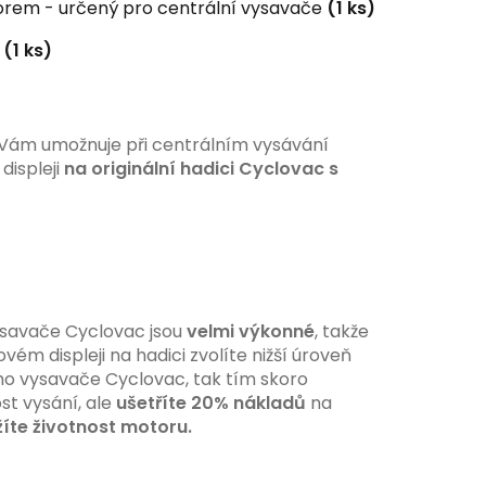
torem - určený pro centrální vysavače
(1 ks)
á
(1 ks)
 Vám umožnuje při centrálním vysávání
displeji
na originální hadici Cyclovac s
ysavače Cyclovac jsou
velmi výkonné
, takže
vém displeji na hadici zvolíte nižší úroveň
ho vysavače Cyclovac, tak tím skoro
st vysání, ale
ušetříte 20% nákladů
na
íte životnost motoru.