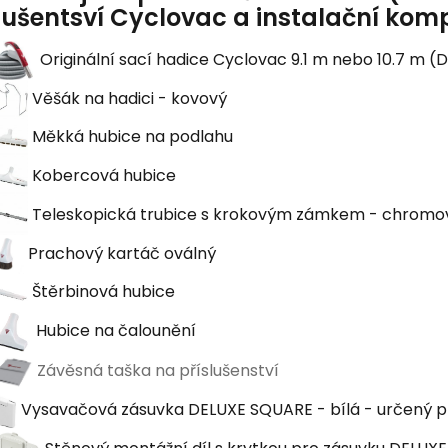
lušentsví Cyclovac a
instalační komp
Originální sací hadice Cyclovac 9.1 m nebo 10.7 m (
Věšák na hadici - kovový
Měkká hubice na podlahu
Kobercová hubice
Teleskopická trubice s krokovým zámkem - chromo
Prachový kartáč oválný
Štěrbinová hubice
Hubice na čalounění
Závěsná taška na příslušenství
Vysavačová zásuvka DELUXE SQUARE - bílá - určený p