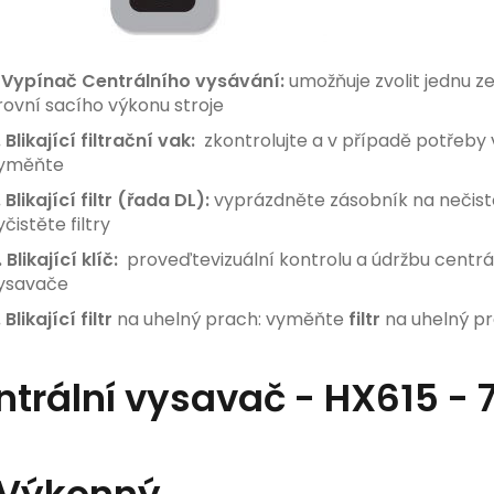
. Vypínač Centrálního vysávání:
umožňuje zvolit jednu ze
rovní sacího výkonu stroje
. Blikající filtrační vak:
zkontrolujte a v případě potřeby 
yměňte
. Blikající filtr (řada DL):
vyprázdněte zásobník na nečist
yčistěte filtry
. Blikající klíč:
prov
eďtevizuální kontrolu a údržbu centrá
ysavače
 Blikající filtr
na uhelný prach: vyměňte
filtr
na uhelný p
ntrální vysavač - HX615 -