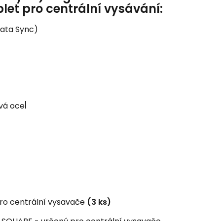
let pro centrální vysávání:
Data Sync)
l
vá oce
ro centrální vysavače
(3 ks)