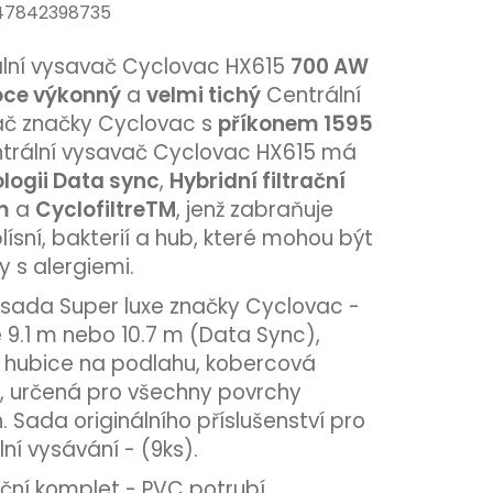
747842398735
lní vysavač Cyclovac HX615
700 AW
oce výkonný
a
velmi tichý
Centrální
č značky Cyclovac s
příkonem 1595
ntrální vysavač Cyclovac HX615 má
logii Data sync
,
Hybridní filtrační
m
a
CyclofiltreTM
, jenž zabraňuje
lísní, bakterií a hub, které mohou být
y s alergiemi.
í sada Super luxe značky Cyclovac -
 9.1 m nebo 10.7 m (Data Sync),
hubice na podlahu, kobercová
, určená pro všechny povrchy
. Sada originálního příslušenství pro
lní vysávání - (9ks).
ační komplet - PVC potrubí