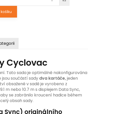
košíku
ategorii
ky Cyclovac
ání. Tato sada je optimálně nakonfigurována
 jsou součástí sady
dva kartáče,
jeden
tví obsažené v sadě je vyrobeno z
 9.1 m nebo 10.7 m s displejem Data Sync,
, aby se zabránilo kroucení hadice během
celý obsah sady.
a Sync) originálního