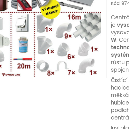
Kód: 9
Centrá
je
vys
vysava
W
. Ce
techno
systé
růstu p
spojen
Čistíc
hadice
měkká 
hubice
podlah
centrá
Instal