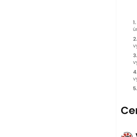
1
ú
2
v
3
v
4
v
5.
Ce