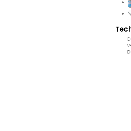
Tech
D
v
D