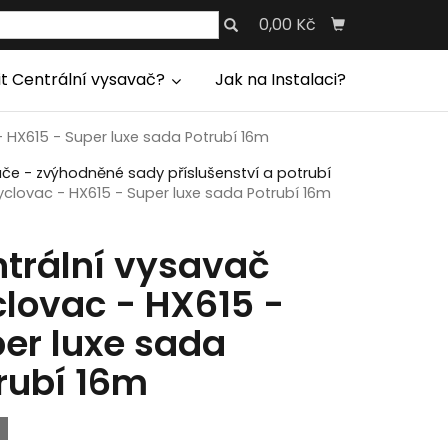
0,00 Kč
it Centrální vysavač?
Jak na Instalaci?
 HX615 - Super luxe sada Potrubí 16m
ače - zvýhodněné sady příslušenství a potrubí
yclovac - HX615 - Super luxe sada Potrubí 16m
trální vysavač
lovac - HX615 -
er luxe sada
rubí 16m
ě