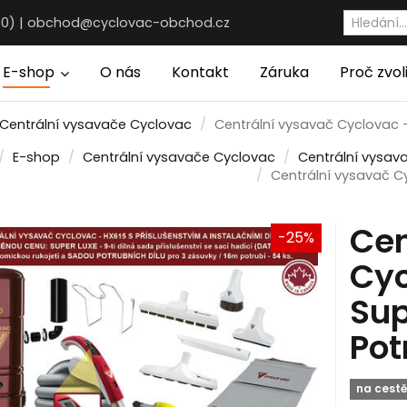
30) |
obchod@cyclovac-obchod.cz
E-shop
O nás
Kontakt
Záruka
Proč zvol
Centrální vysavače Cyclovac
Centrální vysavač Cyclovac -
E-shop
Centrální vysavače Cyclovac
Centrální vysav
Centrální vysavač C
Cen
-25%
Cyc
Sup
Pot
na cest