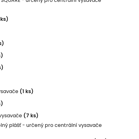
E SQUARE - určený pro centrální vysavače
 ks)
s)
s)
s)
vysavače
(1 ks)
s)
 vysavače
(7 ks)
ný plášť - určený pro centrální vysavače