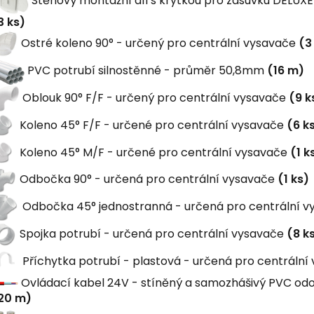
Stěnový montážní díl s krytkou pro zásuvku DELUX
3 ks)
Ostré koleno 90° - určený pro centrální vysavače
(3
PVC potrubí silnostěnné - průměr 50,8mm
(16 m)
Oblouk 90° F/F - určený pro centrální vysavače
(9 k
Koleno 45° F/F - určené pro centrální vysavače
(6 k
Koleno 45° M/F - určené pro centrální vysavače
(1 k
Odbočka 90° - určená pro centrální vysavače
(1 ks)
Odbočka 45° jednostranná - určená pro centrální 
Spojka potrubí - určená pro centrální vysavače
(8 k
Příchytka potrubí - plastová - určená pro centrální
Ovládací kabel 24V - stíněný a samozhášivý PVC odol
20 m)