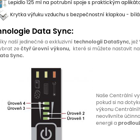
Lepidlo 125 ml na potrubní spoje s praktickým apliká
Krytka výfuku vzduchu s bezpečnostní klapkou - bíl
nologie Data Sync:
íky naší jedinečné a exkluzivní
technologii DataSync,
jež
ybrat
ze
čtyř úrovní výkonu,
které si můžete nastavit na 
ata Sync.
Naše Centrální v
pokud si na dotyko
výkonu Centrální
neovlivníte účinno
energii a
prodlouž