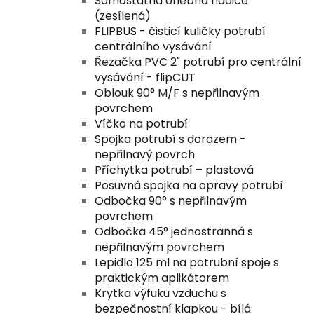
Samostatná ohebná hadice
(zesílená)
FLIPBUS - čisticí kuličky potrubí
centrálního vysávání
Řezačka PVC 2" potrubí pro centrální
vysávání - flipCUT
Oblouk 90° M/F s nepřilnavým
povrchem
Víčko na potrubí
Spojka potrubí s dorazem -
nepřilnavý povrch
Příchytka potrubí – plastová
Posuvná spojka na opravy potrubí
Odbočka 90° s nepřilnavým
povrchem
Odbočka 45° jednostranná s
nepřilnavým povrchem
Lepidlo 125 ml na potrubní spoje s
praktickým aplikátorem
Krytka výfuku vzduchu s
bezpečnostní klapkou - bílá