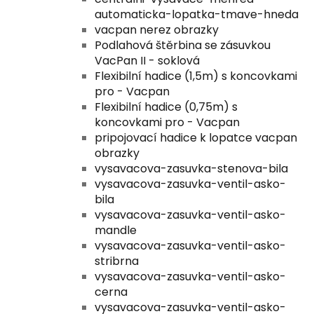
automaticka-lopatka-tmave-hneda
vacpan nerez obrazky
Podlahová štěrbina se zásuvkou
VacPan II - soklová
Flexibilní hadice (1,5m) s koncovkami
pro - Vacpan
Flexibilní hadice (0,75m) s
koncovkami pro - Vacpan
pripojovací hadice k lopatce vacpan
obrazky
vysavacova-zasuvka-stenova-bila
vysavacova-zasuvka-ventil-asko-
bila
vysavacova-zasuvka-ventil-asko-
mandle
vysavacova-zasuvka-ventil-asko-
stribrna
vysavacova-zasuvka-ventil-asko-
cerna
vysavacova-zasuvka-ventil-asko-