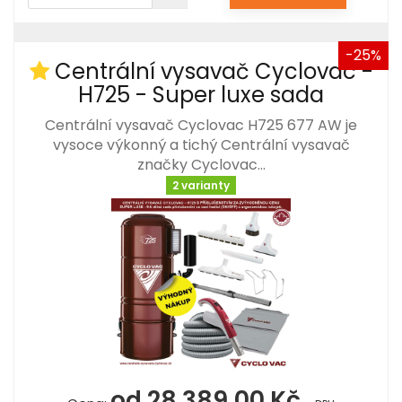
-25%
Centrální vysavač Cyclovac -
H725 - Super luxe sada
Centrální vysavač Cyclovac H725 677 AW je
vysoce výkonný a tichý Centrální vysavač
značky Cyclovac…
2 varianty
od 28 389,00 Kč