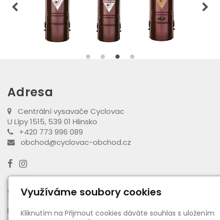
Adresa
Centrální vysavače Cyclovac
U Lípy 1515, 539 01 Hlinsko
+420 773 996 089
obchod@cyclovac-obchod.cz
Otevírací doba výdejny
Využíváme soubory cookies
PO - PÁ:
08:00 - 16:30
Kliknutím na Přijmout cookies dáváte souhlas s uložením