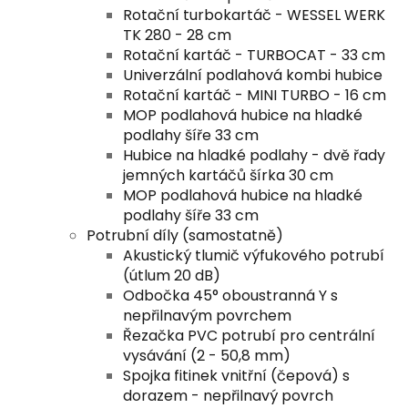
Rotační turbokartáč - WESSEL WERK
TK 280 - 28 cm
Rotační kartáč - TURBOCAT - 33 cm
Univerzální podlahová kombi hubice
Rotační kartáč - MINI TURBO - 16 cm
MOP podlahová hubice na hladké
podlahy šíře 33 cm
Hubice na hladké podlahy - dvě řady
jemných kartáčů šírka 30 cm
MOP podlahová hubice na hladké
podlahy šíře 33 cm
Potrubní díly (samostatně)
Akustický tlumič výfukového potrubí
(útlum 20 dB)
Odbočka 45° oboustranná Y s
nepřilnavým povrchem
Řezačka PVC potrubí pro centrální
vysávání (2 - 50,8 mm)
Spojka fitinek vnitřní (čepová) s
dorazem - nepřilnavý povrch