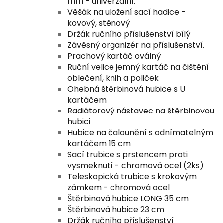
mm - univerzální.
Věšák na uložení sací hadice -
kovový, stěnový
Držák ručního příslušenství bílý
Závěsný organizér na příslušenství.
Prachový kartáč oválný
Ruční velice jemný kartáč na čištění
oblečení, knih a poliček
Ohebná štěrbinová hubice s U
kartáčem
Radiátorový nástavec na štěrbinovou
hubici
Hubice na čalounění s odnímatelným
kartáčem 15 cm
Sací trubice s prstencem proti
vysmeknutí - chromová ocel (2ks)
Teleskopická trubice s krokovým
zámkem - chromová ocel
Štěrbinová hubice LONG 35 cm
Štěrbinová hubice 23 cm
Držák ručního příslušenství