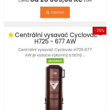
Cena:
s DPH
Zobrazit
-25%
Centrální vysavač Cyclovac -
H725 - 677 AW
Centrální vysavač Cyclovac H725 677
AW je vysoce výkonný a tichý …
skladem