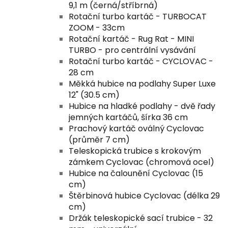
9,1 m (černá/stříbrná)
Rotační turbo kartáč - TURBOCAT
ZOOM - 33cm
Rotační kartáč - Rug Rat - MINI
TURBO - pro centrální vysávání
Rotační turbo kartáč - CYCLOVAC -
28 cm
Měkká hubice na podlahy Super Luxe
12" (30.5 cm)
Hubice na hladké podlahy - dvě řady
jemných kartáčů, šírka 36 cm
Prachový kartáč oválný Cyclovac
(průměr 7 cm)
Teleskopická trubice s krokovým
zámkem Cyclovac (chromová ocel)
Hubice na čalounění Cyclovac (15
cm)
Štěrbinová hubice Cyclovac (délka 29
cm)
Držák teleskopické sací trubice - 32