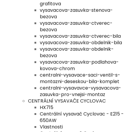
grafitova
vysavacova-zasuvka-stenova-
bezova
vysavacova-zasuvka-ctverec-
bezova
vysavacova-zasuvka-ctverec-bila
vysavacova-zasuvka-obdelnik-bila
vysavacova-zasuvka-obdelnik-
bezova
vysavacova-zasuvka-podlahova-
kovova-chrom
centralni-vysavace-saci-ventil-s-
montazni-deseskou-bila-komplet
centralni-vysavavce-vysavacova-
zasuvka-pro-vnejsi-montaz
CENTRÁLNÍ VYSAVAČE CYCLOVAC
HX715
Centrální vysavač Cyclovac - E215 -
650AW
Vlastnosti