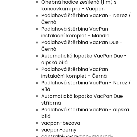
Ohebná hadice zesílená (1 m) s
koncovkami pro - Vacpan
Podlahová štěrbina VacPan - Nerez /
Černá
Podlahová štěrbina VacPan
instalační komplet - Mandle
Podlahová štěrbina VacPan Due -
Černá
Automatická lopatka VacPan Due -
alpská bílá
Podlahová štěrbina VacPan
instalační komplet - Černá
Podlahová štěrbina VacPan - Nerez /
Bílá
Automatická lopatka VacPan Due -
stříbrná
Podlahová štěrbina VacPan - alpská
bílá
vacpan-bezova
vacpan-cerny
centralni-vysavace-menred-