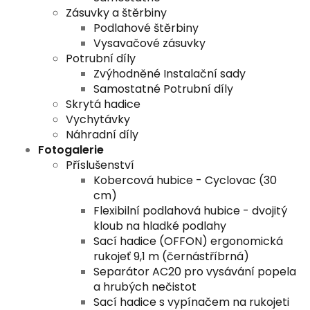
Zásuvky a štěrbiny
Podlahové štěrbiny
Vysavačové zásuvky
Potrubní díly
Zvýhodněné Instalační sady
Samostatné Potrubní díly
Skrytá hadice
Vychytávky
Náhradní díly
Fotogalerie
Příslušenství
Kobercová hubice - Cyclovac (30
cm)
Flexibilní podlahová hubice - dvojitý
kloub na hladké podlahy
Sací hadice (OFFON) ergonomická
rukojeť 9,1 m (černástříbrná)
Separátor AC20 pro vysávání popela
a hrubých nečistot
Sací hadice s vypínačem na rukojeti