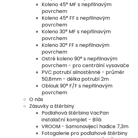
Koleno 45° MF s nepřilnavým
povrchem
Koleno 45° FF s nepřilnavým
povrchem
Koleno 30° MF s nepřilnavým
povrchem
Koleno 30° FF s nepřilnavým
povrchem
Ostré koleno 90° s nepřilnavým
povrchem - pro centrální vysavače
PVC potrubí silnostěnné - průměr
50,8mm - délka potrubí 2m
Oblouk 90° F/F s nepřilnavým
povrchem
O nás
Zásuvky a štěrbiny
Podlahová štěrbina VacPan
instalační komplet - Bílá
VROOM - Samonavijecí hadice 7,3m
Fotogalerie pro podlahové štěrbiny