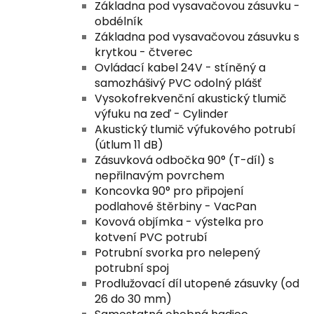
Základna pod vysavačovou zásuvku -
obdélník
Základna pod vysavačovou zásuvku s
krytkou - čtverec
Ovládací kabel 24V - stíněný a
samozhášivý PVC odolný plášť
Vysokofrekvenční akustický tlumič
výfuku na zeď - Cylinder
Akustický tlumič výfukového potrubí
(útlum 11 dB)
Zásuvková odbočka 90° (T-díl) s
nepřilnavým povrchem
Koncovka 90° pro připojení
podlahové štěrbiny - VacPan
Kovová objímka - výstelka pro
kotvení PVC potrubí
Potrubní svorka pro nelepený
potrubní spoj
Prodlužovací díl utopené zásuvky (od
26 do 30 mm)